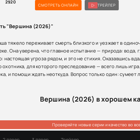
2920
СМОТРЕТЬ ОНЛАЙН
ТРЕЙЛЕР
ть "Вершина (2026)"
ша тяжело переживает смерть близкого и уезжает в одино
ке. Она уверена, что главное испытание — природа: вода, г
о: настоящая угроза рядом, и это не стихия. Оказавшись вд
 охотника, для которого преследование — всего лишь игра.
ека, и помощи ждать неоткуда. Вопрос только один: сумеет 
Вершина (2026) в хорошем к
Проверяйте новые серии и качество во вс
2 плеер
3 плеер
Трейлер