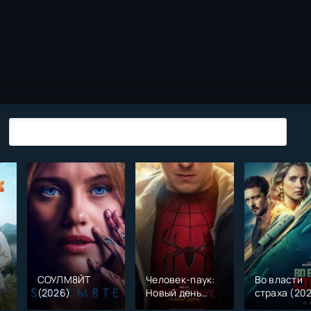
СОУЛМ8ЙТ
Человек-паук:
Во власти
(2026)
Новый день
страха (20
)
(2026)