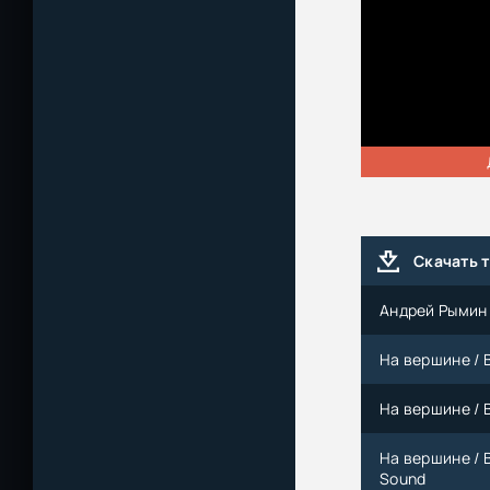
Скачать 
Андрей Рымин 
На вершине / В
На вершине / В
На вершине / 
Sound