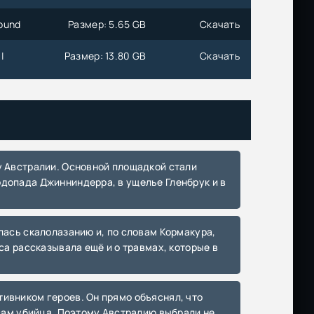
Sound
Размер: 5.65 GB
Скачать
|
Размер: 13.80 GB
Скачать
n
Размер: 15.26 GB
Скачать
,
Размер: 11.63 GB
Скачать
одопада Джинниндерра, в ущелье Гленбрук и в
Размер: 545.81 MB
Скачать
Размер: 5.48 GB
Скачать
са рассказывала ещё и о травмах, которые в
 |
Размер: 14.02 GB
Скачать
Размер: 3.52 GB
Скачать
 сам убийца. Поэтому Австралию выбрали не