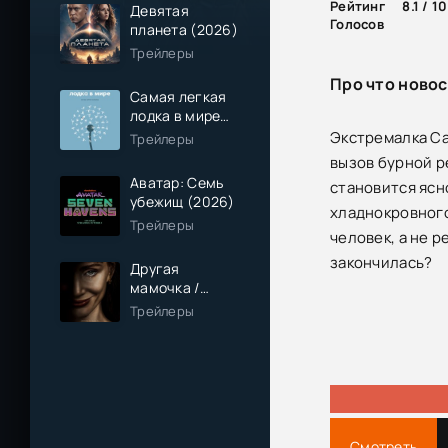
Рейтинг
8.1 / 10
Девятая
Голосов
планета (2026)
Трейлеры
Про что новос
Самая легкая
лодка в мире
(2026)
Экстремалка Са
Трейлеры
вызов бурной ре
Аватар: Семь
становится ясн
убежищ (2026)
хладнокровного
Трейлеры
человек, а не р
закончилась?
Другая
мамочка /
Чужая мама
Трейлеры
(2026)
Смотреть