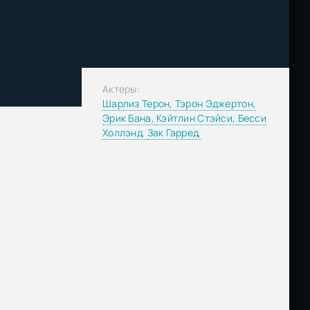
Актеры:
Шарлиз Терон,
Тэрон Эджертон,
Эрик Бана,
Кэйтлин Стэйси,
Бесси
Холлэнд,
Зак Гарред,