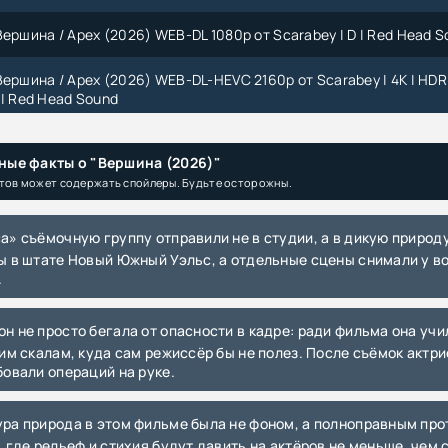
Вершина / Apex (2026) WEB-DL 1080p от Scarabey | D | Red Head 
Вершина / Apex (2026) WEB-DL-HEVC 2160p от Scarabey | 4K | HDR 
D | Red Head Sound
 (2026) UHD WEB-DL-HEVC 2160p от DVT | 4K | HDR10 | Dolby Visio
A
ные факты о "Вершина (2026)"
тов может содержать спойлеры. Будьте осторожны.
 (2026) UHD WEB-DL 2160p | 4K | SDR | D, L | WinMedia, Дубляжная
ы в штате Новый Южный Уэльс, а отдельные сцены снимали у в
ершина / Apex (2026) WEB-DLRip-AVC | КПК | D | WinMedia
.
Вершина / Apex (2026) WEB-DL 1080p от селезень | D | WinMedia
ким скалам, куда сам режиссёр бы не полез. После съёмок актри
Вершина / Apex (2026) UHD WEB-DL-HEVC 2160p от New-Team | 4K
бовали операций на руке.
ision Profile 8 | D, L | WinMedia, Дубляжная, LE-Production
x (2026) WEB-DLRip 720p от New-Team | D | WinMedia
, где рельеф и стихия будут давить на актёров не меньше, чем