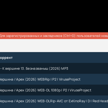
Для зарегистрированных и закладчиков (Ctrl+D) пользователей нов
торрент
- К вершине 13. Безназваныш (2026) МР3
ершина / Apex (2026) WEBRip | P2 | ViruseProject
ершина / Apex (2026) WEB-DL 1080p | P2 | ViruseProject
Вершина / Apex (2026) WEB-DLRip-AVC от ExKinoRay | D | Red Hea