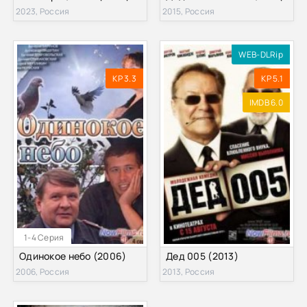
2023, Россия
2015, Россия
WEB-DLRip
KP 3.3
KP 5.1
IMDB 6.0
1-4 Серия
Одинокое небо (2006)
Дед 005 (2013)
2006, Россия
2013, Россия