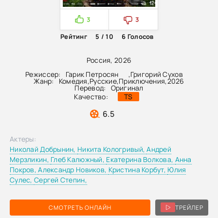
3
3
Рейтинг
5 / 10
6
Голосов
Россия, 2026
Режиссер:
Гарик Петросян
,
Григорий Сухов
Жанр:
Комедия
,
Русские
,
Приключения
,
2026
Перевод:
Оригинал
Качество:
TS
6.5
Актеры:
Николай Добрынин,
Никита Кологривый,
Андрей
Мерзликин,
Глеб Калюжный,
Екатерина Волкова,
Анна
Покров,
Александр Новиков,
Кристина Корбут,
Юлия
Сулес,
Сергей Степин,
СМОТРЕТЬ ОНЛАЙН
ТРЕЙЛЕР