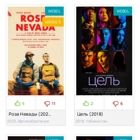
WEBDL
WEBDL
IMDB 6.9
5
11
2
6
Роза Невады (2025)
Цель (2018)
2025, Великобритания
2018, Узбекистан