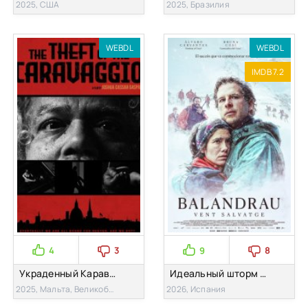
2025, США
2025, Бразилия
WEBDL
WEBDL
IMDB 7.2
4
3
9
8
Украденный Караваджо (2025)
Идеальный шторм (2026)
2025, Мальта, Великобритания
2026, Испания