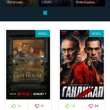
богатырь.
(2026)
Новый день
Колобок (2026)
(2026)
WEBDL
WEBDL
15
11
10
29