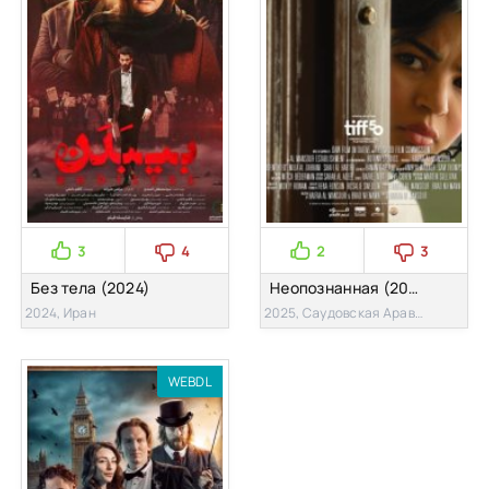
3
4
2
3
Без тела (2024)
Неопознанная (2025)
2024, Иран
2025, Саудовская Аравия
WEBDL