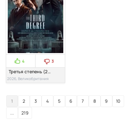
4
3
Третья степень (2026)
2026, Великобритания
1
2
3
4
5
6
7
8
9
10
...
219