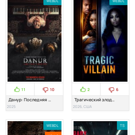
WEBDL
WEBDL
11
10
2
6
Данур: Последняя глава (2025)
Трагический злодей (2026)
2025
2026, США
WEBDL
TS