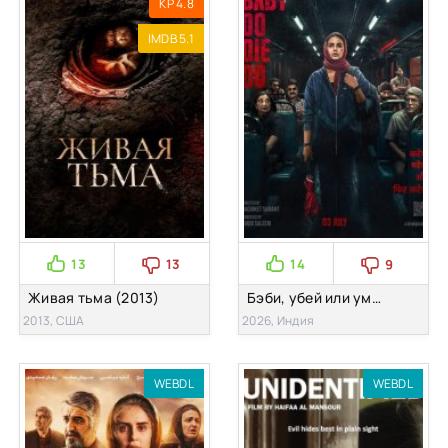
KP 4.8
IMDB 5.1
13
13
14
9
Живая тьма (2013)
Бэби, убей или умри (2026)
2013, США
2026, Индия
WEBDL
WEBDL