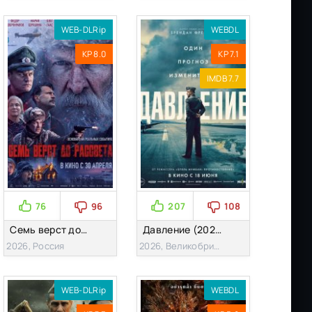
WEB-DLRip
WEBDL
KP 8.0
KP 7.1
IMDB 7.7
76
96
207
108
Семь верст до рассвета (2026)
Давление (2026)
2026, Россия
2026, Великобритания, Франция
WEB-DLRip
WEBDL