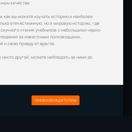
чном качестве.
ак как вы можете изучать историю и наиболее
лько отечественную, но и мировую историю, где
т скучного чтения учебников с небольшими черно-
блюдения за известными полководцами,
 и свою правду от врагов.
к никто другой, можете наблюдать за ними до
ПРАВООБЛАДАТЕЛЯМ