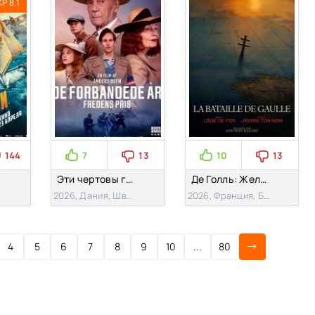
KP 8.1
144
7
13
10
13
Эти чертовы годы 3: Цена мира (2026)
Де Голль: Железный век (2026)
2026, Дания, Швеция
2026, Франция, Бельгия, США
4
5
6
7
8
9
10
...
80