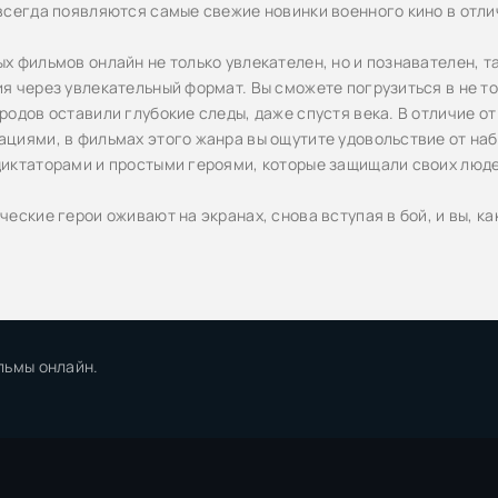
всегда появляются самые свежие новинки военного кино в отли
х фильмов онлайн не только увлекателен, но и познавателен, т
я через увлекательный формат. Вы сможете погрузиться в не то
родов оставили глубокие следы, даже спустя века. В отличие о
циями, в фильмах этого жанра вы ощутите удовольствие от на
иктаторами и простыми героями, которые защищали своих людей
еские герои оживают на экранах, снова вступая в бой, и вы, ка
льмы онлайн.