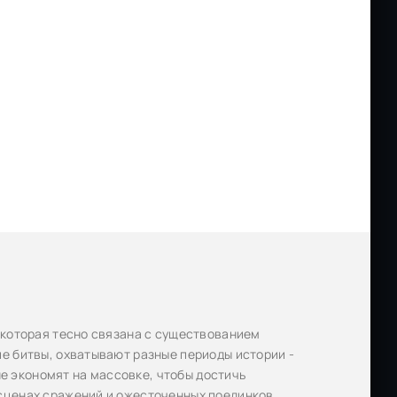
 которая тесно связана с существованием
е битвы, охватывают разные периоды истории -
не экономят на массовке, чтобы достичь
сценах сражений и ожесточенных поединков.