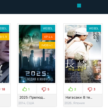
EBDL
WEBDL
WEBDL
B 5.9
KP 4.4
IMDB 4.1
18
1
5
2
3
2025: Прелюдия к Инфуско (2014)
Нагасаки: В тени взрыва (2026)
2014, США
2026, Япония