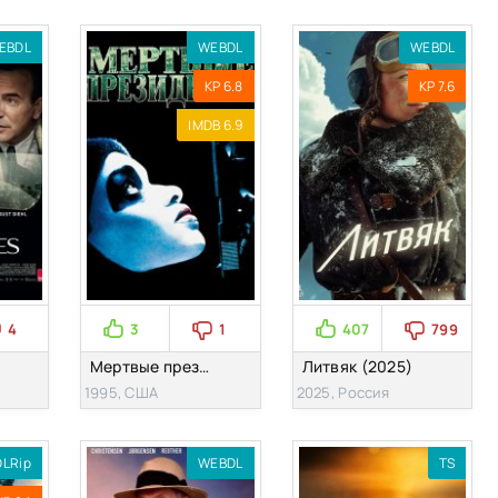
EBDL
WEBDL
WEBDL
KP 6.8
KP 7.6
IMDB 6.9
4
3
1
407
799
Мертвые президенты (1995)
Литвяк (2025)
1995, США
2025, Россия
LRip
WEBDL
TS