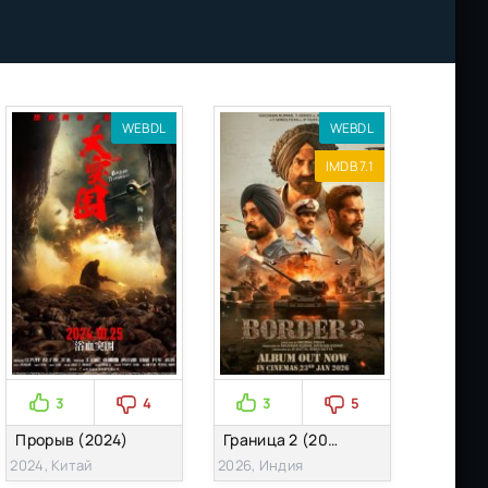
WEBDL
WEBDL
IMDB 7.1
3
4
3
5
Прорыв (2024)
Граница 2 (2026)
2024, Китай
2026, Индия