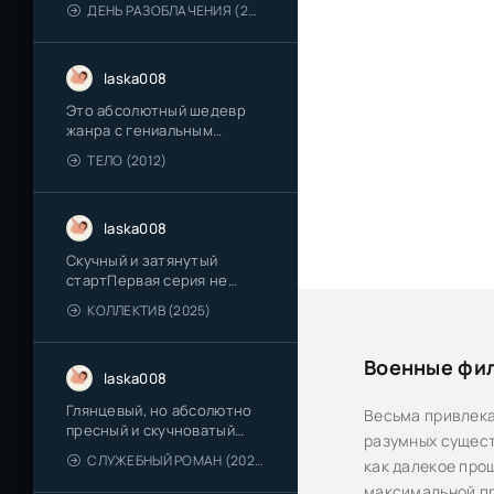
ДЕНЬ РАЗОБЛАЧЕНИЯ (2026)
laska008
Это абсолютный шедевр
жанра с гениальным
финалом, который держит
ТЕЛО (2012)
в напряжении до самой
последней секунды.
laska008
Скучный и затянутый
стартПервая серия не
зацепила, поэтому
КОЛЛЕКТИВ (2025)
продолжать просмотр не
планирую .
Военные фи
laska008
Глянцевый, но абсолютно
Весьма привлека
пресный и скучноватый
разумных сущест
фильм ,который спасает
СЛУЖЕБНЫЙ РОМАН (2026)
как далекое прош
только харизма главных
актеров.
максимальной пр