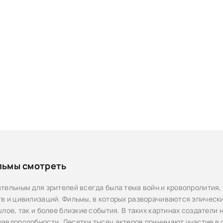
льмы смотреть
тельным для зрителей всегда была тема войн и кровопролития,
в и цивилизаций. Фильмы, в которых разворачиваются эпически
лое, так и более близкие события. В таких картинах создатели 
авдоподобности. Десятки тысяч актеров принимают участие в 