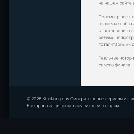
на нашем сайте 
Просмотр военны
значимые событи
столкновения на
белыми иллюстра
тоталитарными д
Реальные историч
самого финала.
© 2026 KinoKong.day Смотрите новые сериалы и фи
Все права защищены, нарушителей находим.