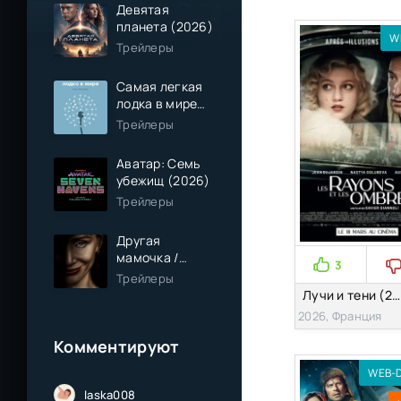
Девятая
планета (2026)
W
Трейлеры
Самая легкая
лодка в мире
(2026)
Трейлеры
Аватар: Семь
убежищ (2026)
Трейлеры
Другая
мамочка /
3
Чужая мама
Трейлеры
(2026)
Лучи и тени (2026)
2026, Франция
Комментируют
WEB-D
laska008