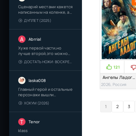
Сценарий местами кажется
написанным на коленке, а
оперативная работа
ДУПЛЕТ (2025)
показана слишком
сказочно и просто.
A
Abrrial
Хуже первой части,но
лучше второй,это можно
посмотреть довольно
ДОСТАТЬ НОЖИ: ВОСКРЕШЕНИЕ ПОКОЙНИКА (2025)
интересно 7/10
121
Ангелы Ладоги (2026)
laska008
2026, Россия
Главный герой и остальные
персонажи вышли
неприятными или плоскими.
ХОКУМ (2026)
Проникнуться их историей
1
2
3
и страхом не получается.
T
Tenor
klass