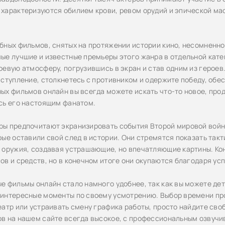
характеризуются обилием крови, ревом орудий и эпической ма
бных фильмов, снятых на протяжении истории кино, несомненно
ые лучшие и известные премьеры этого жанра в отдельной кате
оевую атмосферу, погрузившись в экран и став одним из героев
аступление, столкнетесь с противником и одержите победу, обе
ых фильмов онлайн вы всегда можете искать что-то новое, про
сь его настоящим фанатом.
ы предпочитают экранизировать события Второй мировой войны
рые оставили свой след в истории. Они стремятся показать такт
 оружия, создавая устрашающие, но впечатляющие картины. Кон
ов и средств, но в конечном итоге они окупаются благодаря усп
е фильмы онлайн стало намного удобнее, так как вы можете дета
интересные моменты по своему усмотрению. Выбор времени про
еатр или устраивать смену графика работы, просто найдите св
в на нашем сайте всегда высокое, с профессиональным озвучи