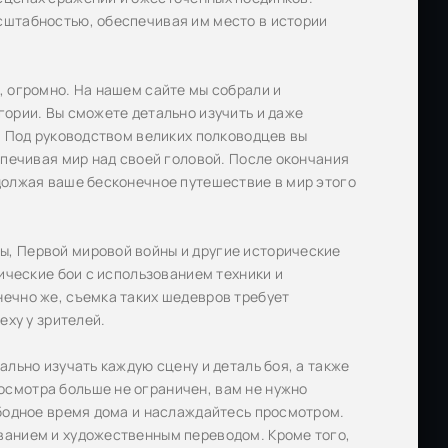
сштабностью, обеспечивая им место в истории
, огромно. На нашем сайте мы собрали и
гории. Вы сможете детально изучить и даже
. Под руководством великих полководцев вы
спечивая мир над своей головой. После окончания
должая ваше бесконечное путешествие в мир этого
, Первой мировой войны и другие исторические
ические бои с использованием техники и
ечно же, съемка таких шедевров требует
еху у зрителей.
льно изучать каждую сцену и деталь боя, а также
смотра больше не ограничен, вам не нужно
ободное время дома и наслаждайтесь просмотром.
ванием и художественным переводом. Кроме того,