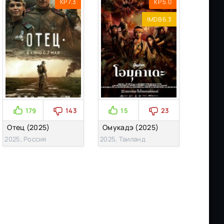
KP 7.3
KP 5.0
IMDB 6.3
179
143
15
23
Отец (2025)
Омукадэ (2025)
2025, Россия
2025, Таиланд