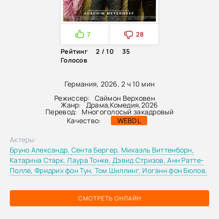
7
28
Рейтинг
2 / 10
35
Голосов
Германия, 2026, 2 ч 10 мин
Режиссер:
Саймон Верховен
Жанр:
Драма
,
Комедия
,
2026
Перевод:
Многоголосый закадровый
Качество:
WEBDL
Актеры:
Бруно Александр,
Сента Бергер,
Михаэль Виттенборн,
Катарина Старк,
Лаура Тонке,
Дэвид Стризов,
Анн Ратте-
Полле,
Фридрих фон Тун,
Том Шиллинг,
Иоганн фон Бюлов,
СМОТРЕТЬ ОНЛАЙН