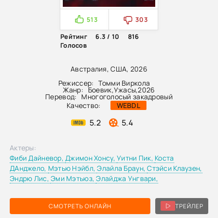
513
303
Рейтинг
6.3 / 10
816
Голосов
Австралия, США, 2026
Режиссер:
Томми Виркола
Жанр:
Боевик
,
Ужасы
,
2026
Перевод:
Многоголосый закадровый
Качество:
WEBDL
5.2
5.4
Актеры:
Фиби Дайневор,
Джимон Хонсу,
Уитни Пик,
Коста
ДАнджело,
Мэтью Нэйбл,
Элайла Браун,
Стэйси Клаузен,
Эндрю Лис,
Эми Мэтьюз,
Элайджа Унгвари,
СМОТРЕТЬ ОНЛАЙН
ТРЕЙЛЕР