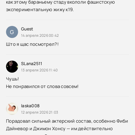
как этому бараньему стаду вкололи фашистскую
экспериментальную жижу к19.
Guest
G
14 апреля 2026 00:42
Што я щас посмотрел?!
SLana2511
13 апреля 2026 11:40
Чушь!
Не понравился от слова совсем!
laska008
12 апреля 2026 21:03
Порадовал сильный актерский состав, особенно Фиби
Дайневор и Джимон Хонсу — им действительно