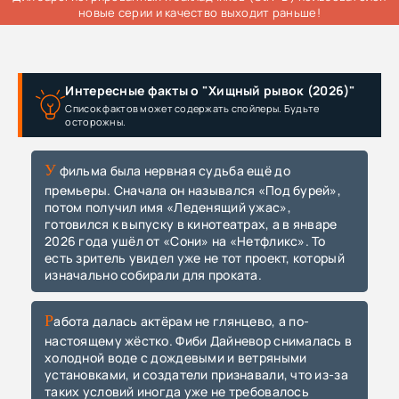
новые серии и качество выходит раньше!
Интересные факты о "Хищный рывок (2026)"
Список фактов может содержать спойлеры. Будьте
осторожны.
У фильма была нервная судьба ещё до
премьеры. Сначала он назывался «Под бурей»,
потом получил имя «Леденящий ужас»,
готовился к выпуску в кинотеатрах, а в январе
2026 года ушёл от «Сони» на «Нетфликс». То
есть зритель увидел уже не тот проект, который
изначально собирали для проката.
Работа далась актёрам не глянцево, а по-
настоящему жёстко. Фиби Дайневор снималась в
холодной воде с дождевыми и ветряными
установками, и создатели признавали, что из-за
таких условий иногда уже не требовалось