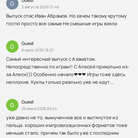
Guest
G
3 августа 2026 13:40
Выпуск спас Иван Абрамов. Но зачем такому крутому
гостю просто все самые Не смешные игры взяли
Guest
G
8 июля 2026 18:27
Самый интересный выпуск с Азаматом.
Непосредственно по играм!! С Алесей прикольно из-
за Алеси))) Особенно начало❤❤❤ Игры тоже здесь
неплохие. Куклы только реально уже не идут….
Guest
G
20 июня 2026 20:54
уже давно не то, вымученное все и вытянутое из
пальца. хороших импровизационных форматов тоже
меньше стало. причем так было уже с последним