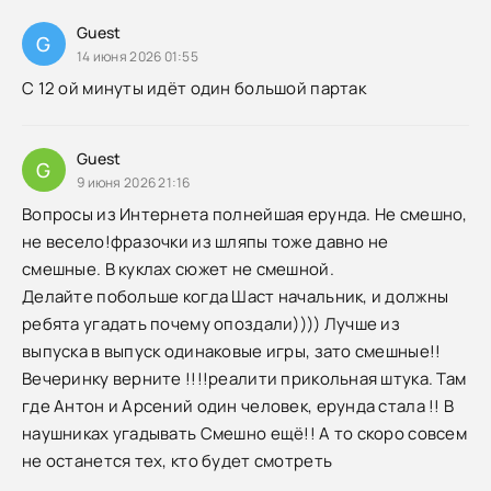
Guest
G
14 июня 2026 01:55
С 12 ой минуты идёт один большой партак
Guest
G
9 июня 2026 21:16
Вопросы из Интернета полнейшая ерунда. Не смешно,
не весело!фразочки из шляпы тоже давно не
смешные. В куклах сюжет не смешной.
Делайте побольше когда Шаст начальник, и должны
ребята угадать почему опоздали)))) Лучше из
выпуска в выпуск одинаковые игры, зато смешные!!
Вечеринку верните !!!!реалити прикольная штука. Там
где Антон и Арсений один человек, ерунда стала !! В
наушниках угадывать Смешно ещё!! А то скоро совсем
не останется тех, кто будет смотреть