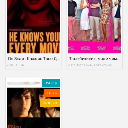
Он Знает Каждое Твое Движение (2018)
Твое бикини в моем чемодане (2013)
2018, США
2013, Испания, Аргентина
DVDRip
KP 6.6
IMDB 6.8