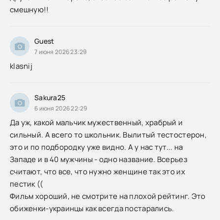
смешную!!
Guest
7 июня 2026 23:29
klasnij
Sakura25
6 июня 2026 22:29
Да уж, какой мальчик мужественный, храбрый и
сильный. А всего то школьник. Вылитый тестостерон,
это и по подбородку уже видно. А у нас тут... на
Западе и в 40 мужчины - одно название. Всерьез
считают, что все, что нужно женщине так это их
пестик ((
Фильм хороший, не смотрите на плохой рейтинг. Это
обиженки-украинцы как всегда постарались.