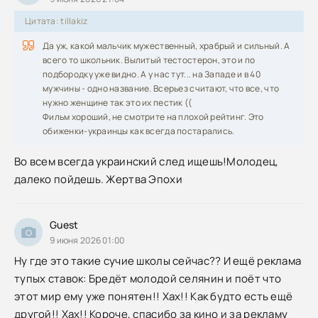
Цитата: tillakiz
Да уж, какой мальчик мужественный, храбрый и сильный. А
всего то школьник. Вылитый тестостерон, это и по
подбородку уже видно. А у нас тут... на Западе и в 40
мужчины - одно название. Всерьез считают, что все, что
нужно женщине так это их пестик ((
Фильм хороший, не смотрите на плохой рейтинг. Это
обиженки-украинцы как всегда постарались.
Во всем всегда украинский след ищешь!Молодец,
далеко пойдешь. Жертва Эпохи
Guest
9 июня 2026 01:00
Ну где это такие сучие школы сейчас?? И ещё реклама
тупых ставок: Бредёт молодой селянин и поёт что
этот мир ему уже понятен!! Хах!! Как будто есть ещё
другой!! Хах!! Короче, спасибо за кино и за рекламу