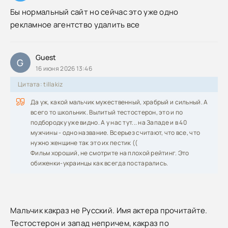
Бы нормальный сайт но сейчас это уже одно
рекламное агентство удалить все
Guest
G
16 июня 2026 13:46
Цитата: tillakiz
Да уж, какой мальчик мужественный, храбрый и сильный. А
всего то школьник. Вылитый тестостерон, это и по
подбородку уже видно. А у нас тут... на Западе и в 40
мужчины - одно название. Всерьез считают, что все, что
нужно женщине так это их пестик ((
Фильм хороший, не смотрите на плохой рейтинг. Это
обиженки-украинцы как всегда постарались.
Малъчик какраз не Русский. Имя актера прочитайте.
Тестостерон и запад непричем, какраз по