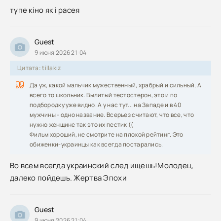
тупе кіно як і расея
Guest
9 июня 2026 21:04
Цитата: tillakiz
Да уж, какой мальчик мужественный, храбрый и сильный. А
всего то школьник. Вылитый тестостерон, это и по
подбородку уже видно. А у нас тут... на Западе и в 40
мужчины - одно название. Всерьез считают, что все, что
нужно женщине так это их пестик ((
Фильм хороший, не смотрите на плохой рейтинг. Это
обиженки-украинцы как всегда постарались.
Во всем всегда украинский след ищешь!Молодец,
далеко пойдешь. Жертва Эпохи
Guest
9 июня 2026 21:04