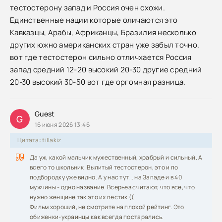
тестостерону запад и Россия очен схожи.
Единственные нации которые оличаются это
Кавказцы, Арабы, Африканцы, Бразилия несколько
других южно американских стран уже забыл точно.
вот где тестостерон сильно отличхается Россия
запад средний 12-20 высокий 20-30 другие средний
20-30 высокий 30-50 вот где оргомная разница.
Guest
G
16 июня 2026 13:46
Цитата: tillakiz
Да уж, какой мальчик мужественный, храбрый и сильный. А
всего то школьник. Вылитый тестостерон, это и по
подбородку уже видно. А у нас тут... на Западе и в 40
мужчины - одно название. Всерьез считают, что все, что
нужно женщине так это их пестик ((
Фильм хороший, не смотрите на плохой рейтинг. Это
обиженки-украинцы как всегда постарались.