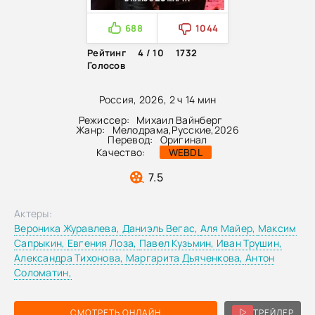
688
1044
Рейтинг
4 / 10
1732
Голосов
Россия, 2026, 2 ч 14 мин
Режиссер:
Михаил Вайнберг
Жанр:
Мелодрама
,
Русские
,
2026
Перевод:
Оригинал
Качество:
WEBDL
7.5
Актеры:
Вероника Журавлева,
Даниэль Вегас,
Аля Майер,
Максим
Сапрыкин,
Евгения Лоза,
Павел Кузьмин,
Иван Трушин,
Александра Тихонова,
Маргарита Дьяченкова,
Антон
Соломатин,
СМОТРЕТЬ ОНЛАЙН
ТРЕЙЛЕР