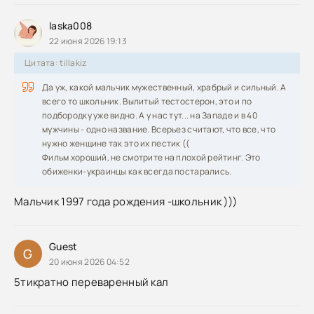
laska008
22 июня 2026 19:13
Цитата: tillakiz
Да уж, какой мальчик мужественный, храбрый и сильный. А
всего то школьник. Вылитый тестостерон, это и по
подбородку уже видно. А у нас тут... на Западе и в 40
мужчины - одно название. Всерьез считают, что все, что
нужно женщине так это их пестик ((
Фильм хороший, не смотрите на плохой рейтинг. Это
обиженки-украинцы как всегда постарались.
Мальчик 1997 года рождения -школьник )))
Guest
G
20 июня 2026 04:52
5тикратно переваренный кал