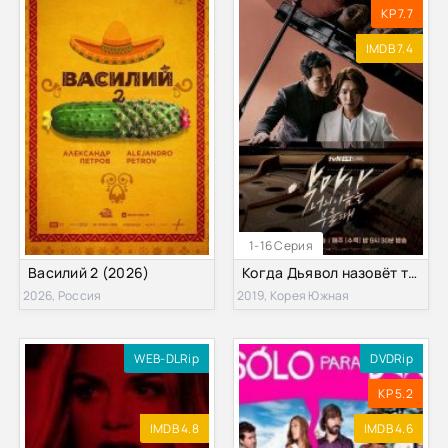
KP 7.7
IMDB 7.4
1-16 Серия
Василий 2 (2026)
Когда Дьявол назовёт твоё имя / Когда Дьявол назовет твое имя (2019)
2026, Россия
2019, Корея Южная
WEB-DLRip
DVDRip
KP 5.2
IMDB 4.8
IMDB 4.6