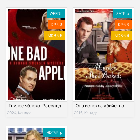
WEBDL
SATRip
KP 5.3
KP 6.3
IMDB 6.5
IMDB 6.9
Гнилое яблоко: Расследования Ханны Свенсен (2024)
Она испекла убийство: Загадка персикового пирога (2016)
2024, Канада
2016, Канада
HDTVRip