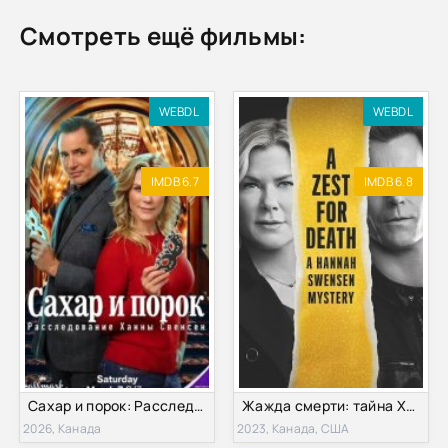
Смотреть ещё фильмы:
WEBDL
WEBDL
IMDB 6.7
IMDB 6.8
Сахар и порок: Расследование Ханны Свенсен (2026)
Жажда смерти: тайна Ханны Свенсен (2023)
2026, Канада
2023, Канада, США