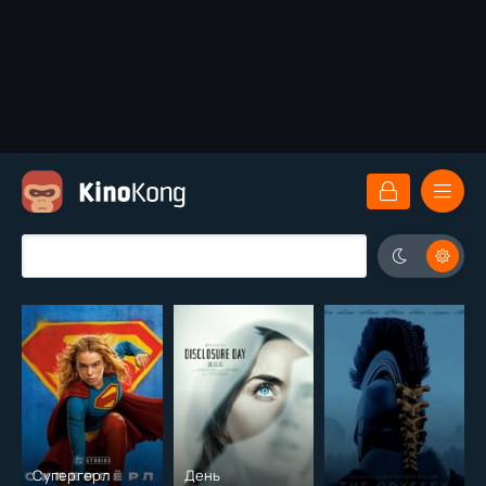
Супергерл
День