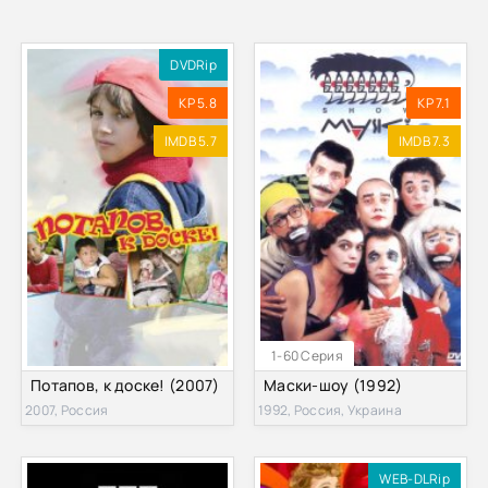
DVDRip
KP 5.8
KP 7.1
IMDB 5.7
IMDB 7.3
1-60 Серия
Потапов, к доске! (2007)
Маски-шоу (1992)
2007, Россия
1992, Россия, Украина
WEB-DLRip