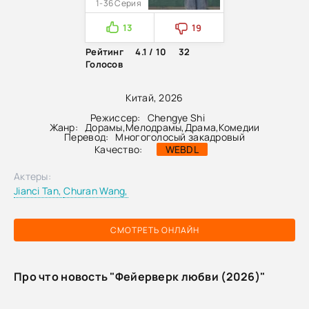
1-36 Серия
13
19
Рейтинг
4.1 / 10
32
Голосов
Китай, 2026
Режиссер:
Chengye Shi
Жанр:
Дорамы
,
Мелодрамы
,
Драма
,
Комедии
Перевод:
Многоголосый закадровый
Качество:
WEBDL
Актеры:
Jianci Tan,
Churan Wang,
СМОТРЕТЬ ОНЛАЙН
Про что новость "Фейерверк любви (2026)"