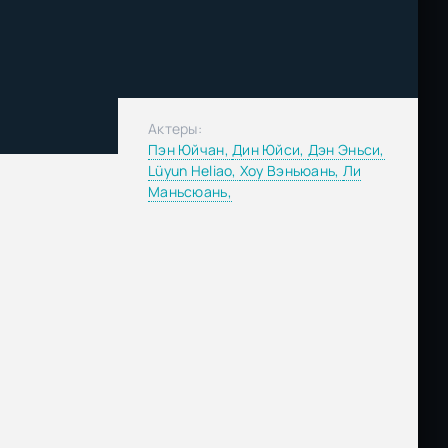
Актеры:
Пэн Юйчан,
Дин Юйси,
Дэн Эньси,
Lüyun Heliao,
Хоу Вэньюань,
Ли
Маньсюань,