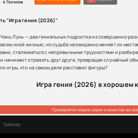
4
Голосов
ть "Игра гения (2026)"
Чэнь Лунь — два гениальных подростка из совершенно разн
овсем иной жизнью, но судьба неожиданно меняет их места
зами, сталкиваться с непривычными трудностями и разбират
ни начинают отражать друг друга, превращая случайный об
ало игры, кто на самом деле расставил фигуры?
Игра гения (2026) в хорошем 
Проверяйте новые серии и качество во вс
Трейлер