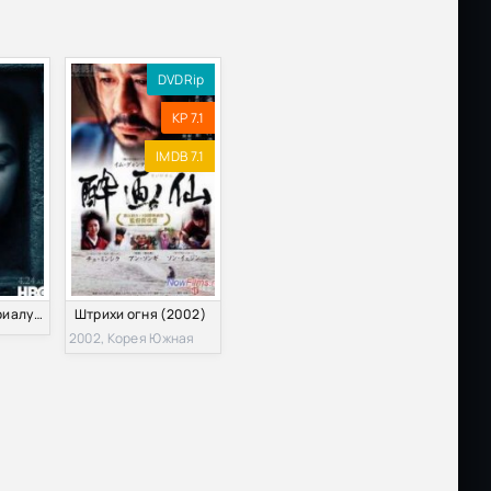
DVDRip
KP 7.1
IMDB 7.1
Рецензия к сериалу "Игра престолов" 6 Сезон
Штрихи огня (2002)
2002, Корея Южная