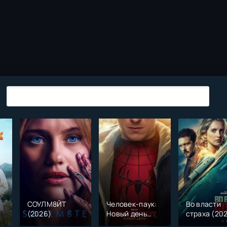
СОУЛМ8ЙТ
Человек-паук:
Во власти
(2026)
Новый день
страха (20
)
(2026)