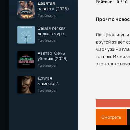
Рейтинг
0 / 10
Девятая
планета (2026)
Трейлеры
Про что новос
Самая легкая
лодка в мире
Лю Цюаньлун и 
(2026)
Трейлеры
другой живёт с
мир чужими гла
Аватар: Семь
готовы. Их жиз
убежищ (2026)
это только нач
Трейлеры
Другая
мамочка /
Чужая мама
Трейлеры
(2026)
Смотреть