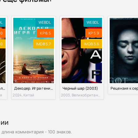
DL
WEBDL
WEBDL
.0
KP 6.5
KP 5.9
.0
IMDB 5.7
IMDB 5.6
Карем: Повар королей (2025)
Декодер. Игра гения (2024)
Черный шар (2003)
ия
2024, Китай
2003, Великобритания
рии
длина комментария - 100 знаков.