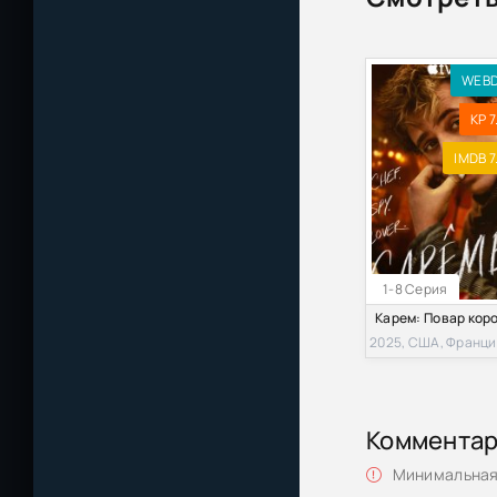
WEB
KP 7
IMDB 7
1-8 Серия
2025, США, Франц
Коммента
Минимальная 