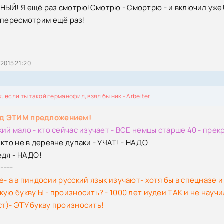
а / Das Boot [S01] (2018) HDTVRip | SDI Media
ЫЙ! Я ещё раз смотрю!Смотрю - Смортрю - и включил уже!
 пересмотрим ещё раз!
инкин | Атомные подводные лодки зарубежных стран (2023) [PD
а / Das Boot (1985) BDRip [H.265/1080p] [Director's Cut]
 2015 21:20
а / Das Boot (1981) DVDRip [Director's Cut]
ной подводной лодки / Lost & Found: The Search for USS Lagarto
к, если ты такой германофил, взял бы ник - Arbeiter
p [H.264/720p]
д ЭТИМ предложением!
одная лодка / The Aerial Submarine (1910) WEBRip [H.264/720p-
кий мало - кто сейчас изучает - ВСЕ немцы старше 40 - пре
кто не в деревне дупаки - УЧАТ! - НАДО
 Подводные лодки (2004) [DJVU]
едя - НАДО!
-----
а / Das Boot (2022) BDRemux [H.264/1080i] (сезон 3, серии 1-10
е- а в пиндосии русский язык изучают- хотя бы в спецназе
ую букву Ы - произносить? - 1000 лет иудеи ТАК и не научи
ка. Русские двигатели. Ядерные реакторы на подводных лодках
т)- ЭТУ букву произносить!
WEBRip [H.264/1080p-LQ]