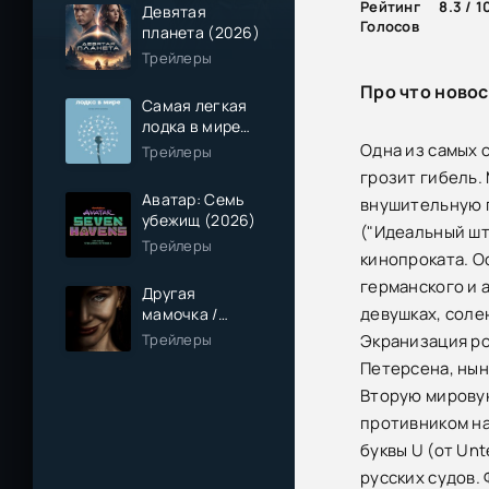
Рейтинг
8.3 / 1
Девятая
Голосов
планета (2026)
Трейлеры
Про что новос
Самая легкая
лодка в мире
(2026)
Одна из самых 
Трейлеры
грозит гибель.
Аватар: Семь
внушительную п
убежищ (2026)
("Идеальный шт
Трейлеры
кинопроката. О
германского и 
Другая
девушках, соле
мамочка /
Чужая мама
Трейлеры
Экранизация ро
(2026)
Петерсена, нын
Вторую мировую
противником на
буквы U (от Un
русских судов.