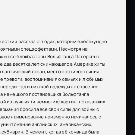
жесткий рассказ о людях, которым ежесекундно
роятными спецэффектами. Несмотря на
к и все блокбастеры Вольфганга Петерсена
же два десятка лет снимающего в Америке хиты
Атлантический океан, место противостояния
ые тревоги, воспоминания о семьях и любимых
впереди - ад и никакой надежды на спасение…
та немецкого постановщика Вольфганга
ой из лучших (и немногих) картин, показавших
ермания бросила все свои силы для войны с
одовое наименование неизменно начиналось с
а уничтожение английских, американских,
 субмарин. В момент, когда её команда была