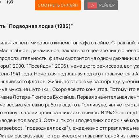
0
193
СМОТРЕТЬ ОНЛАЙН
ТРЕЙЛЕР
ть "Подводная лодка (1985)"
сильных лент мирового кинематографа о войне. Страшный, 
 Масштабное, динамичное, захватывающее зрелище с неве
родолжительность, фильм смотрится на одном дыхании, ка
орм", 2000, "Посейдон", 2006), немецкого режиссера, вот у
сень 1941 года. Немецкая подводная лодка отправляется в 
английского флотов. Жизнь по строгому распорядку, учебн
ные мужские шуточки… Скоро все это кончится. Потому что 
мана Лотара-Гюнтера Буххайма. Первая значительная лен
че весьма успешно работающего в Голливуде, является одн
 войну глазами проигравших захватчиков. В 1942-ом году Г
 воде и под водой. Сотни, тысячи подводных лодок, чьё к
terseeboot, "подводная лодка"), ежедневно отправлялись н
 Фильм рассказывает о трагическом плавании одной из таких