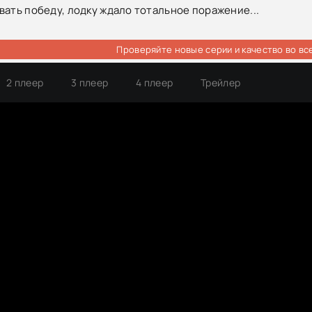
вать победу, лодку ждало тотальное поражение...
Проверяйте новые серии и качество во вс
2 плеер
3 плеер
4 плеер
Трейлер