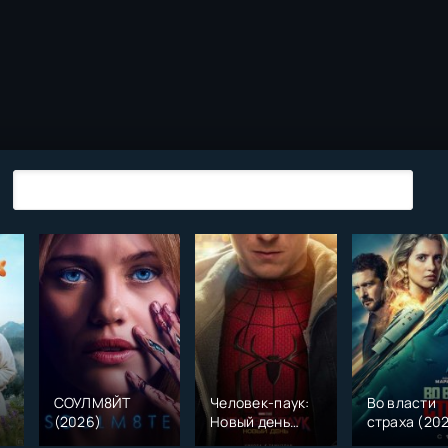
СОУЛМ8ЙТ
Человек-паук:
Во власти
(2026)
Новый день
страха (20
)
(2026)