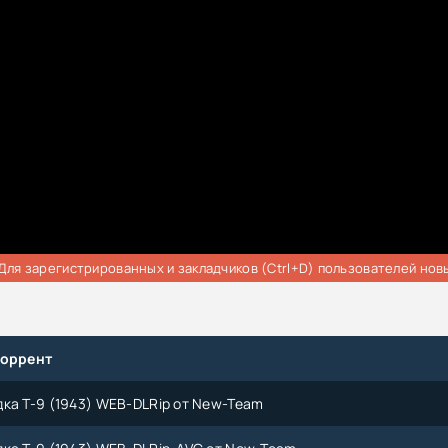
Для зарегистрированных и закладчиков (Ctrl+D) пользователей нов
торрент
ка Т-9 (1943) WEB-DLRip от New-Team