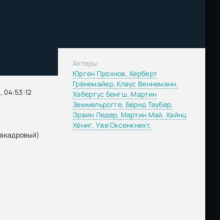
Актеры:
Юрген Прохнов,
Херберт
Грёнемайер,
Клаус Веннеманн,
 04:53:12
Хабертус Бенгш,
Мартин
Земмельрогге,
Бернд Таубер,
Эрвин Ледер,
Мартин Май,
Хайнц
Хёниг,
Уве Оксенкнехт,
закадровый)