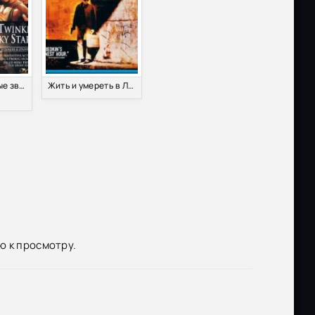
Размер: 7.73 GB
Скачать
Размер: 1.00 GB
Скачать
Мои счастливые звезды 2 (1985)
Жить и умереть в Лос-Анджелесе (1985)
e
Размер: 569.77 MB
Скачать
Размер: 390.02 MB
Скачать
t
Размер: 12.73 GB
Скачать
Размер: 25.71 GB
Скачать
ю к просмотру.
Размер: 21.01 GB
Скачать
Размер: 11.55 GB
Скачать