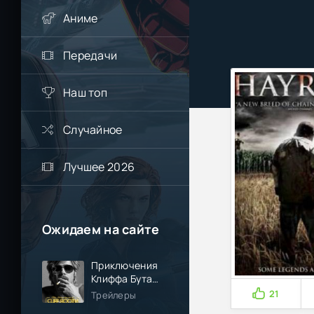
Аниме
Передачи
Наш топ
Случайное
Лучшее 2026
Ожидаем на сайте
Приключения
Клиффа Бута
(2026)
21
Трейлеры