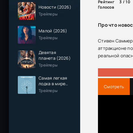
Рейтинг
3 / 10
Новости (2026)
Голосов
Трейлеры
Про что новос
Малой (2026)
Трейлеры
Стивен Саммерс
аттракционе под
Девятая
реальной опас
планета (2026)
Трейлеры
Самая легкая
лодка в мире
Смотреть
(2026)
Трейлеры