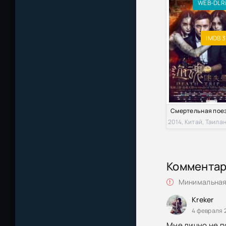
WEB-DLR
IMDB 3
2014, Китай, Таила
Коммента
Минимальная 
Kreker
4 февраля 
Мне лично не п