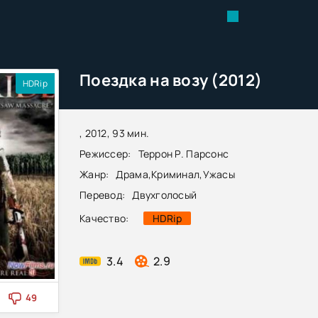
Поездка на возу (2012)
HDRip
, 2012, 93 мин.
Режиссер:
Террон Р. Парсонс
Жанр:
Драма
,
Криминал
,
Ужасы
Перевод:
Двухголосый
Качество:
HDRip
3.4
2.9
49