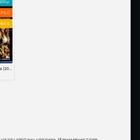
BDRip
KP 5.0
B 5.0
Адская поездка (2008)
а эту картину уделили. И внимания тоже...