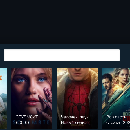
СОУЛМ8ЙТ
Человек-паук:
Во власти
(2026)
Новый день
страха (20
)
(2026)