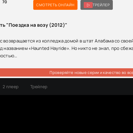
70
СМОТРЕТЬ ОНЛАЙН
ТРЕЙЛЕР
ть "Поездка на возу (2012)"
 возвращается из колледжа домой в штат Алабама со свое
 названием «Haunted Hayride». Но никто не знал, про сбеж
ностью…
Проверяйте новые серии и качество во вс
2 плеер
Трейлер