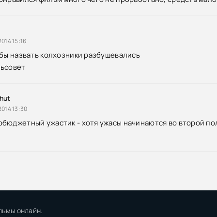
014 15:16
 бы назвать колхозники разбушевались
льсовет
khut
2014 13:30
бюджетный ужастик - хотя ужасы начинаются во второй пол
льмы онлайн.