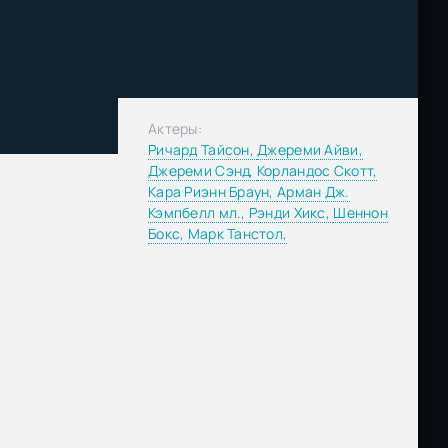
Актеры:
Ричард Тайсон,
Джереми Айви,
Джереми Сэнд,
Корландос Скотт,
Кара Риэнн Браун,
Арман Дж.
Кэмпбелл мл.,
Рэнди Хикс,
Шеннон
Бокс,
Марк Танстол,