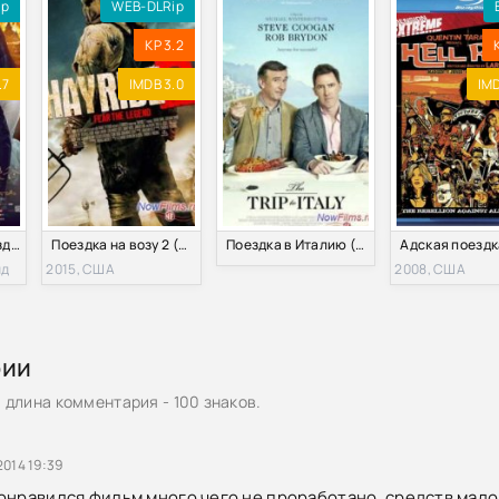
ip
WEB-DLRip
KP 3.2
.7
IMDB 3.0
IMD
Смертельная поездка (2014)
Поездка на возу 2 (2015)
Поездка в Италию (2014)
нд
2015, США
2008, США
рии
длина комментария - 100 знаков.
2014 19:39
онравился фильм много чего не проработано, средств мало н