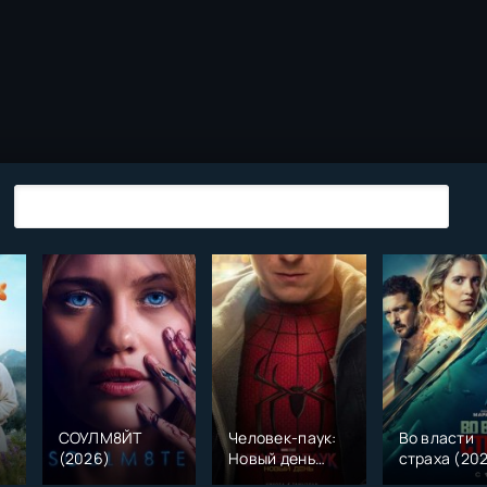
СОУЛМ8ЙТ
Человек-паук:
Во власти
(2026)
Новый день
страха (20
)
(2026)