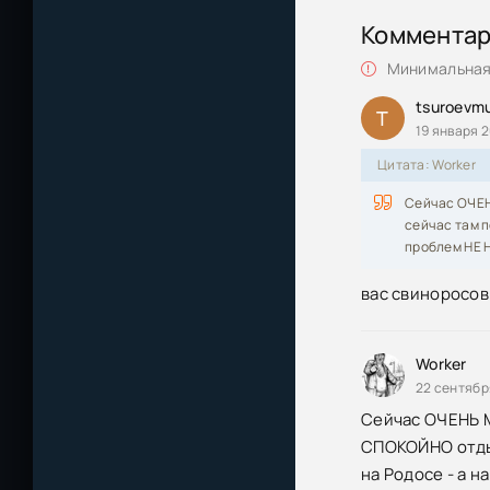
Коммента
Отель Руанда 
Минимальная 
Отель «Руанда
tsuroevm
T
Отель Руанда 
19 января 2
Цитата: Worker
Сейчас ОЧЕН
сейчас там п
проблем НЕ Н
вас свиноросов
Worker
22 сентябр
Сейчас ОЧЕНЬ М
СПОКОЙНО отдых
на Родосе - а 