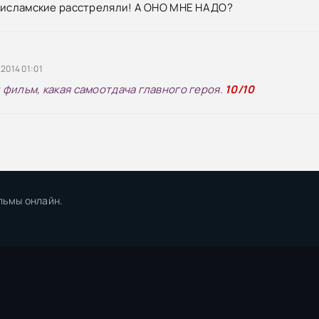
 исламские расстреляли! А ОНО МНЕ НАДО?
2014 01:01
фильм, какая самоотдача главного героя.
10/10
льмы онлайн.