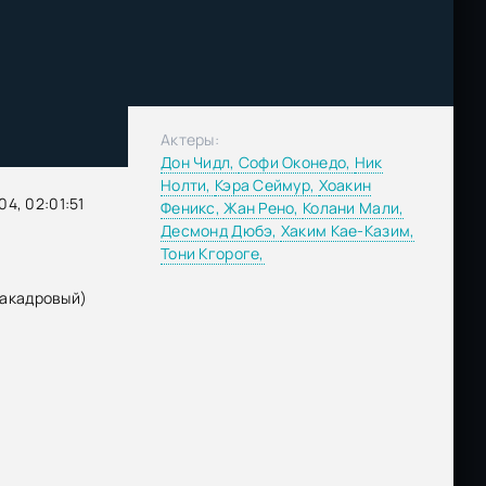
Актеры:
Дон Чидл,
Софи Оконедо,
Ник
Нолти,
Кэра Сеймур,
Хоакин
4, 02:01:51
Феникс,
Жан Рено,
Колани Мали,
Десмонд Дюбэ,
Хаким Кае-Казим,
Тони Кгороге,
закадровый)