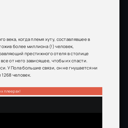
о века, когда племя хуту, составлявшее в
ожив более миллиона (!) человек,
правляющий престижного отеля в столице
все от него зависящее, чтобы их спасти.
и. У Пола большие связи, он не гнушается ни
 1268 человек.
ех плеерах!