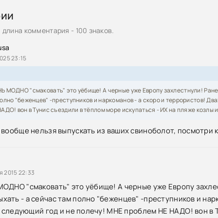
рии
/ Hotel Rwanda (2004) HDTVRip 1080p от HDReactor
длина комментария - 100 знаков.
» / Hotel Rwanda (2004) BDRip от HQCLUB
usa
/ Hotel Rwanda (2004) DVDRip от HQ-ViDEO
025 23:15
Ь МОДНО "смаковать" это уёбище! А черные уже Европу захлестнули! Ран
олно "беженцев" -преступников и наркоманов - а скоро и террористов! Два
АДО! вон в Тунис съездили в тёплом море искупаться - ИХ на пляже козл
 вообще нельзя выпускать из ваших свиноболот, посмотри 
я 2015 22:33
ОДНО "смаковать" это уёбище! А черные уже Европу захл
ать - а сейчас там полно "беженцев" -преступников и нарк
на следующий год и не полечу! МНЕ проблем НЕ НАДО! вон в 