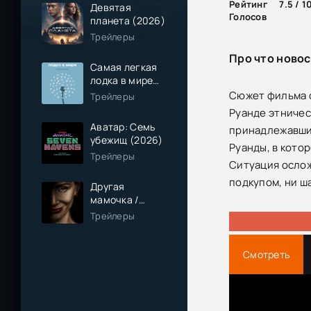
Рейтинг
7.5 / 1
Девятая
Голосов
планета (2026)
Трейлеры
Про что новос
Самая легкая
лодка в мире
(2026)
Сюжет фильма о
Трейлеры
Руанде этничес
Аватар: Семь
принадлежавших
убежищ (2026)
Руанды, в котор
Трейлеры
Ситуация ослож
подкупом, ни ша
Другая
мамочка /
Чужая мама
Трейлеры
(2026)
Смотреть