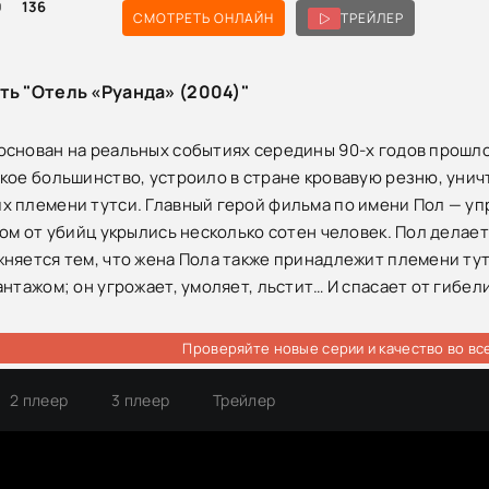
0
136
СМОТРЕТЬ ОНЛАЙН
ТРЕЙЛЕР
ть "Отель «Руанда» (2004)"
снован на реальных событиях середины 90-х годов прошлог
кое большинство, устроило в стране кровавую резню, уничт
 племени тутси. Главный герой фильма по имени Пол — у
ом от убийц укрылись несколько сотен человек. Пол делает 
няется тем, что жена Пола также принадлежит племени тутс
нтажом; он угрожает, умоляет, льстит… И спасает от гибели
Проверяйте новые серии и качество во вс
2 плеер
3 плеер
Трейлер