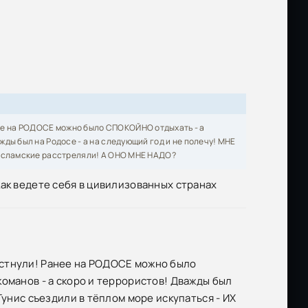
Размер: 8.31 GB
Скачать
Размер: 2.18 GB
Скачать
Размер: 1.46 GB
Скачать
ее на РОДОСЕ можно было СПОКОЙНО отдыхать - а
жды был на Родосе - а на следующий год и не полечу! МНЕ
ы исламские расстреляли! А ОНО МНЕ НАДО?
как ведете себя в цивилизованных странах
естнули! Ранее на РОДОСЕ можно было
оманов - а скоро и террористов! Дважды был
Тунис съездили в тёплом море искупаться - ИХ