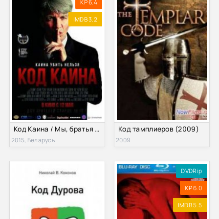
KP 6.4
IMDB 3.2
Код Каина / Мы, братья (2015)
Код тамплиеров (2009)
2015, Беларусь
2009
DVDRip
KP 6.0
IMDB 5.5