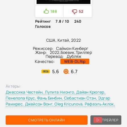
188
52
Рейтинг
7.8 / 10
240
Голосов
США, Китай, 2022
Режиссер:
Саймон Кинберг
Жанр:
2022
,
Боевик
,
Триллер
Перевод:
Дубляж
Качество:
WEB-DLRip
5.6
6.7
Актеры:
Джессика Честейн,
Лупита Нионго,
Дайан Крюгер,
Пенелопа Крус,
Фань Бинбин,
Себастиан Стэн,
Эдгар
Рамирес,
Джейсон Вонг,
Oleg Kricunova,
Рафаэль Аклок,
СМОТРЕТЬ ОНЛАЙН
ТРЕЙЛЕР