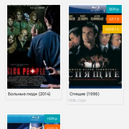
BDRip
KP 7.9
IMDB 7.5
Больные люди (2014)
Спящие (1996)
1996, США
HDRip
KP 5.9