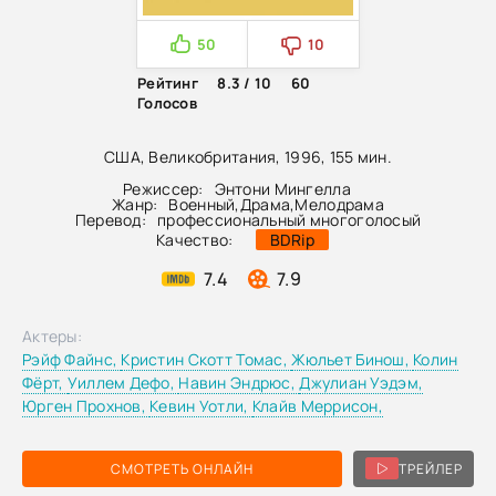
50
10
Рейтинг
8.3 / 10
60
Голосов
США, Великобритания, 1996, 155 мин.
Режиссер:
Энтони Мингелла
Жанр:
Военный
,
Драма
,
Мелодрама
Перевод:
профессиональный многоголосый
Качество:
BDRip
7.4
7.9
Актеры:
Рэйф Файнс,
Кристин Скотт Томас,
Жюльет Бинош,
Колин
Фёрт,
Уиллем Дефо,
Навин Эндрюс,
Джулиан Уэдэм,
Юрген Прохнов,
Кевин Уотли,
Клайв Меррисон,
СМОТРЕТЬ ОНЛАЙН
ТРЕЙЛЕР