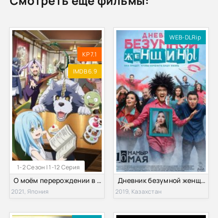
Смотреть ещё фильмы:
WEB-DLRip
KP 7.1
IMDB 6.9
1-2 Сезон | 1-12 Серия
О моём перерождении в слизь. Дневник слизи-попаданца / Дневник слизи (1-2 Сезон)
Дневник безумной женщины (2019)
2021, Япония
2019, Казахстан