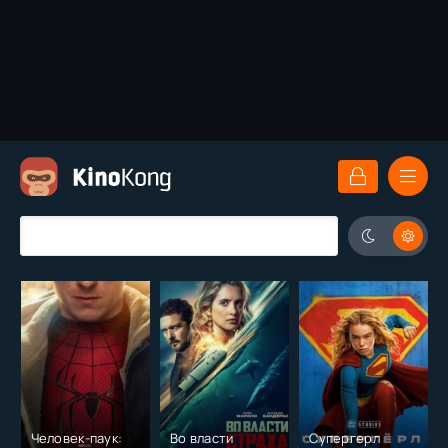
Человек-паук:
Во власти
Супергерл