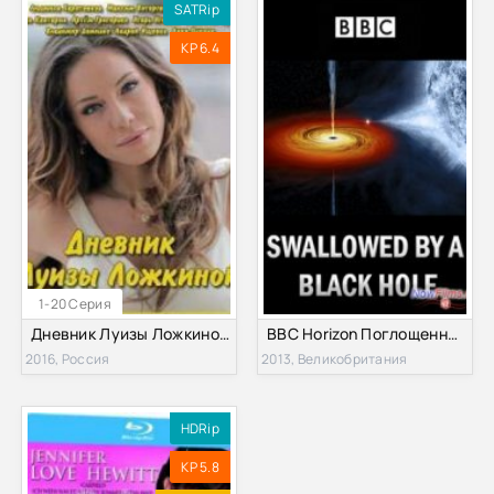
SATRip
KP 6.4
1-20 Серия
Дневник Луизы Ложкиной (1 сезон) (2016)
BBC Horizon Поглощенные черной дырой (2013)
2016, Россия
2013, Великобритания
HDRip
KP 5.8