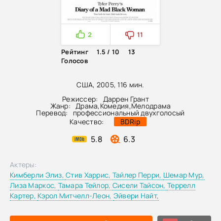
2
11
Рейтинг
1.5 / 10
13
Голосов
США, 2005, 116 мин.
Режиссер:
Даррен Грант
Жанр:
Драма
,
Комедия
,
Мелодрама
Перевод:
профессиональный двухголосый
Качество:
BDRip
5.8
6.3
Актеры:
Кимберли Элиз,
Стив Харрис,
Тайлер Перри,
Шемар Мур,
Лиза Маркос,
Тамара Тейлор,
Сисели Тайсон,
Террелл
Картер,
Кэрол Митчелл-Леон,
Эйвери Найт,