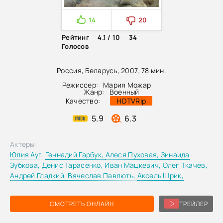
14
20
Рейтинг
4.1 / 10
34
Голосов
Россия, Беларусь, 2007, 78 мин.
Режиссер:
Мария Можар
Жанр:
Военный
Качество:
HDTVRip
5.9
6.3
Актеры:
Юлия Ауг,
Геннадий Гарбук,
Алеся Пуховая,
Зинаида
Зубкова,
Денис Тарасенко,
Иван Мацкевич,
Олег Ткачёв,
Андрей Гладкий,
Вячеслав Павлють,
Аксель Шрик,
СМОТРЕТЬ ОНЛАЙН
ТРЕЙЛЕР