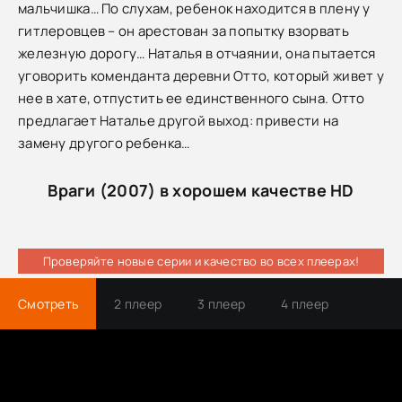
мальчишка… По слухам, ребенок находится в плену у
гитлеровцев – он арестован за попытку взорвать
железную дорогу… Наталья в отчаянии, она пытается
уговорить коменданта деревни Отто, который живет у
нее в хате, отпустить ее единственного сына. Отто
предлагает Наталье другой выход: привести на
замену другого ребенка…
Враги (2007) в хорошем качестве HD
Проверяйте новые серии и качество во всех плеерах!
Смотреть
2 плеер
3 плеер
4 плеер
Трейлер