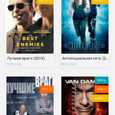
IMDB 7.3
IMDB 2.7
Лучшие враги (2019)
Антисоциальная сеть (2016)
2019, США
2016, США
BDRip
KP 5.8
KP 5.3
IMDB 5.1