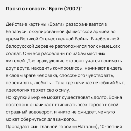
Про что новость "Враги (2007)"
Действие картины «Враги» разворачивается в
Беларуси, оккупированной фашистской армией во
время Великой Отечественной Войны. В небольшой
белорусской деревне расположился полк немецких
солдат. Они все расселены по избам местных
жителей. Две враждующие стороны учатся понимать
друг друга, находить компромиссы, начинают видеть
в своем враге человека, способного чувствовать,
переживать, любить... Там, где начинается общий быт,
идеология теряет свою силу.
Но хрупкий мир не может существовать долго. Война
постепенно начинает втягивать всех героев в свой
страшный водоворот, и никто не ожидает, чем это
может обернуться для каждого…
Пропадает сын главной героини Натальи), 10-летний