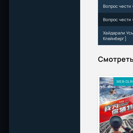
Вопрос чести 
Вопрос чести 
Хайдарали Усм
Клейнберг]
Смотреть
WEB-DLR