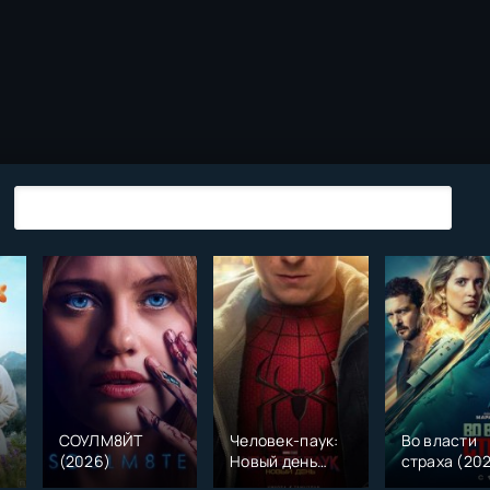
СОУЛМ8ЙТ
Человек-паук:
Во власти
(2026)
Новый день
страха (20
)
(2026)