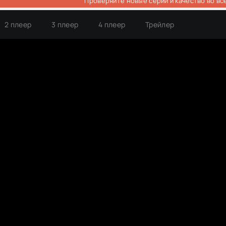
Проверяйте новые серии и качество во вс
2 плеер
3 плеер
4 плеер
Трейлер