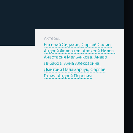
Актеры:
Евгений Сидихин,
Сергей Селин,
Андрей Федорцов,
Алексей Нилов,
Анастасия Мельникова,
Анвар
Либабов,
Анна Алексахина,
Дмитрий Паламарчук,
Сергей
Галич,
Андрей Перович,