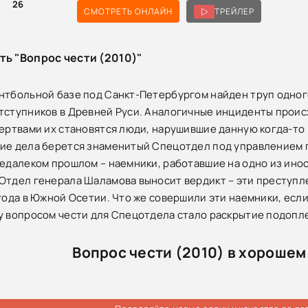
0
26
СМОТРЕТЬ ОНЛАЙН
ТРЕЙЛЕР
ть "Вопрос чести (2010)"
нтбольной базе под Санкт-Петербургом найден труп одного 
тступников в Древней Руси. Аналогичные инциденты проис
жертвами их становятся люди, нарушившие данную когда-то 
ие дела берется знаменитый Спецотдел под управлением г
недалеком прошлом – наемники, работавшие на одно из ино
Отдел генерала Шаламова выносит вердикт – эти преступл
 года в Южной Осетии. Что же совершили эти наемники, есл
у вопросом чести для Спецотдела стало раскрытие подоп
Вопрос чести (2010) в хорошем