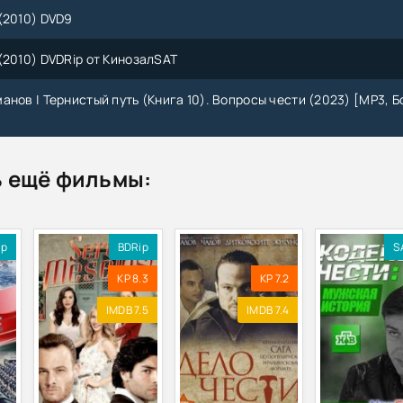
(2010) DVD9
(2010) DVDRip от КинозалSAT
анов | Тернистый путь (Книга 10). Вопросы чести (2023) [MP3, Б
 ещё фильмы:
ip
BDRip
S
KP 8.3
KP 7.2
IMDB 7.5
IMDB 7.4