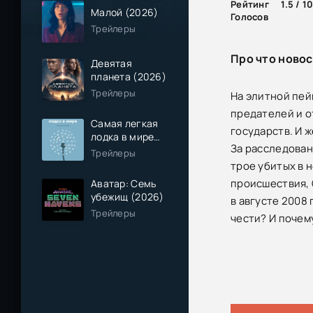
Рейтинг
1.5 / 1
Малой (2026)
Голосов
Трейлеры
Про что новос
Девятая
планета (2026)
Трейлеры
На элитной пей
предателей и о
Самая легкая
государств. И 
лодка в мире
За расследован
(2026)
Трейлеры
трое убитых в 
происшествия, 
Аватар: Семь
убежищ (2026)
в августе 2008
Трейлеры
чести? И почем