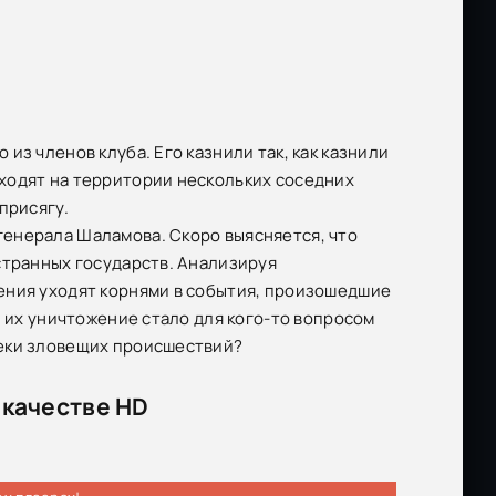
из членов клуба. Его казнили так, как казнили
ходят на территории нескольких соседних
присягу.
енерала Шаламова. Скоро выясняется, что
странных государств. Анализируя
ения уходят корнями в события, произошедшие
и их уничтожение стало для кого-то вопросом
леки зловещих происшествий?
 качестве HD