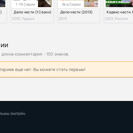
1-76 Серия
Все Серии
)
Дело чести (1 Сезон)
Дело чести (2013)
2015, Турция
2013
2013, Россия
рии
длина комментария - 100 знаков.
ариев еще нет. Вы можете стать первым!
льмы онлайн.