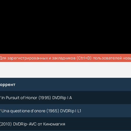
Для зарегистрированных и закладчиков (Ctrl+D) пользователей нов
торрент
In Pursuit of Honor (1995) DVDRip | A
 Una questione d'onore (1965) DVDRip | L1
(2010) DVDRip-AVC от Киномагия