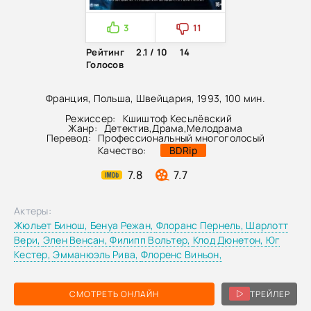
3
11
Рейтинг
2.1 / 10
14
Голосов
Франция, Польша, Швейцария, 1993, 100 мин.
Режиссер:
Кшиштоф Кесьлёвский
Жанр:
Детектив
,
Драма
,
Мелодрама
Перевод:
Профессиональный многоголосый
Качество:
BDRip
7.8
7.7
Актеры:
Жюльет Бинош,
Бенуа Режан,
Флоранс Пернель,
Шарлотт
Вери,
Элен Венсан,
Филипп Вольтер,
Клод Дюнетон,
Юг
Кестер,
Эмманюэль Рива,
Флоренс Виньон,
СМОТРЕТЬ ОНЛАЙН
ТРЕЙЛЕР