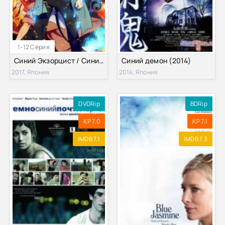
1-12 Серия
Синий Экзорцист / Синий экзорцист: Нечестивый король Киото (2 Сезон) (2017)
Синий демон (2014)
2017, Япония
2014, Япония
DVDRip
BDRip
KP 7.0
KP 7.1
IMDB 7.1
IMDB 7.3