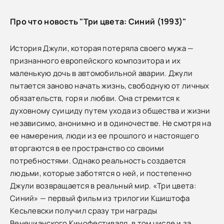
Про что новость "Три цвета: Синий (1993)"
История Джули, которая потеряла своего мужа —
признанного европейского композитора и их
маленькую дочь в автомобильной аварии. Джули
пытается заново начать жизнь, свободную от личных
обязательств, горя и любви. Она стремится к
духовному суициду путем ухода из общества и жизни
независимо, анонимно и в одиночестве. Не смотря на
ее намерения, люди из ее прошлого и настоящего
вторгаются в ее пространство со своими
потребностями. Однако реальность создается
людьми, которые заботятся о ней, и постепенно
Джули возвращается в реальный мир. «Три цвета:
Синий» — первый фильм из трилогии Кшиштофа
Кесьлевски получил сразу три награды
Венецианского Кинофестиваля, в том числе и за