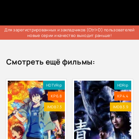
Для зарегистрированных и закладчиков (Ctrl+D) пользователей
новые серии и качество выходит раньше!
Смотреть ещё фильмы:
HDTVRip
HDRip
KP 6.8
KP 4.4
IMDB 7.3
IMDB 3.9