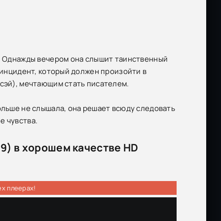
у. Однажды вечером она слышит таинственный
ь инцидент, который должен произойти в
ссэй), мечтающим стать писателем.
ольше не слышала, она решает всюду следовать
е чувства.
19) в хорошем качестве HD
ех плеерах!