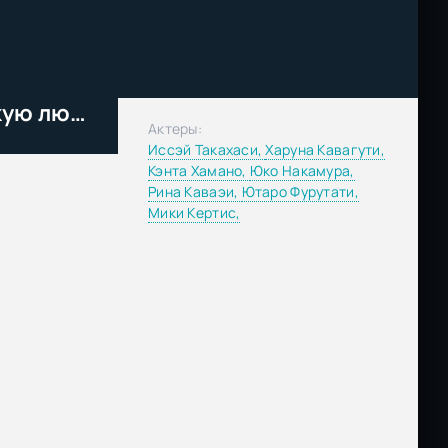
Пока я не встречу сентябрьскую любовь (2019)
Актеры:
Иссэй Такахаси,
Харуна Кавагути,
Кэнта Хамано,
Юко Накамура,
Рина Каваэи,
Ютаро Фурутати,
Мики Кертис,