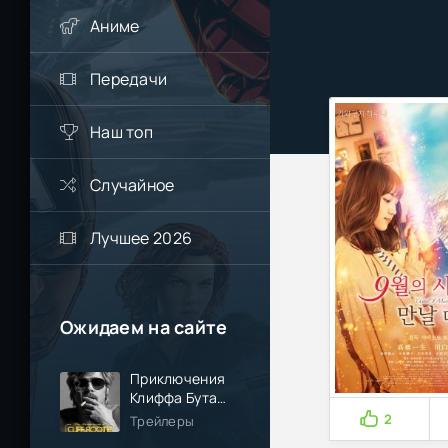
Аниме
Передачи
Наш топ
Случайное
Лучшее 2026
Ожидаем на сайте
Приключения
Клиффа Бута
(2026)
2
Трейлеры