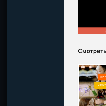
Смотреть
KP 7
IMDB 7