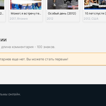
Я скучаю по тебе (2012)
Может, я встречу тебя в подземелье? Меч Оратории / Цеплять девчонок в подземелье дурно: Оратория меча (2017)
Особый день (2012)
10 лет спустя 
2017, Япония
2012
2012, США
рии
длина комментария - 100 знаков.
ариев еще нет. Вы можете стать первым!
льмы онлайн.