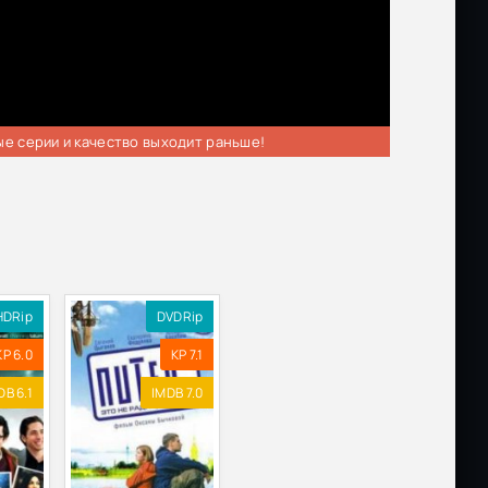
ые серии и качество выходит раньше!
HDRip
DVDRip
KP 6.0
KP 7.1
DB 6.1
IMDB 7.0