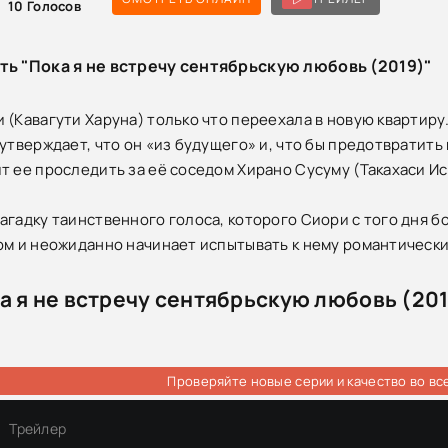
10
Голосов
ть "Пока я не встречу сентябрьскую любовь (2019)"
 (Кавагути Харуна) только что переехала в новую квартир
 утверждает, что он «из будущего» и, что бы предотвратит
т ее проследить за её соседом Хирано Сусуму (Такахаси И
агадку таинственного голоса, которого Сиори с того дня б
ом и неожиданно начинает испытывать к нему романтически
а я не встречу сентябрьскую любовь (20
Проверяйте новые серии и качество во вс
Трейлер