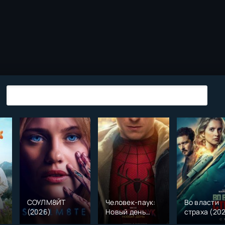
СОУЛМ8ЙТ
Человек-паук:
Во власти
(2026)
Новый день
страха (20
)
(2026)