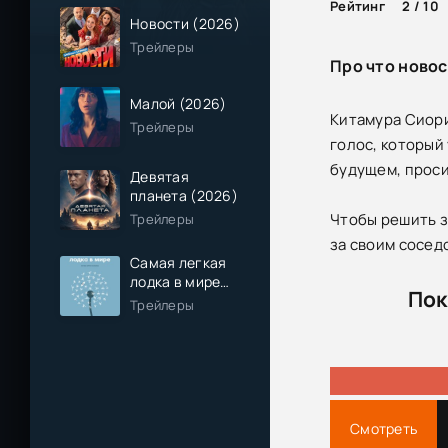
Рейтинг
2 / 10
Новости (2026)
Трейлеры
Про что новос
Малой (2026)
Китамура Сиори
Трейлеры
голос, который
будущем, проси
Девятая
планета (2026)
Чтобы решить з
Трейлеры
за своим сосед
Самая легкая
лодка в мире
Пок
(2026)
Трейлеры
Смотреть