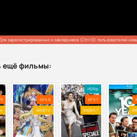
Для зарегистрированных и закладчиков (Ctrl+D) пользователей нов
 ещё фильмы:
HDRip
.9
KP 6.6
KP 5.7
.4
IMDB 7.0
IMDB 5.7
IM