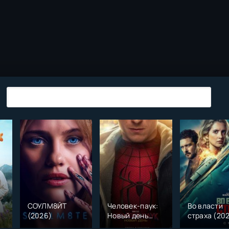
СОУЛМ8ЙТ
Человек-паук:
Во власти
(2026)
Новый день
страха (20
)
(2026)