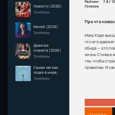
Рейтинг
7.8 / 1
Новости (2026)
Голосов
Трейлеры
Про что новос
Малой (2026)
Трейлеры
Макс Кэди выхо
что его адвока
Девятая
обида — это по
планета (2026)
жизнь Стива в 
Трейлеры
так, чтобы стра
правилам. И са
Самая легкая
лодка в мире
(2026)
Трейлеры
Смотреть