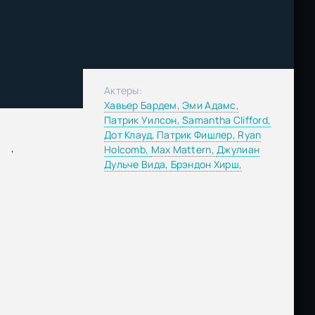
Актеры:
Хавьер Бардем,
Эми Адамс,
Патрик Уилсон,
Samantha Clifford,
Дот Клауд,
Патрик Фишлер,
Ryan
,
Holcomb,
Max Mattern,
Джулиан
Дульче Вида,
Брэндон Хирш,