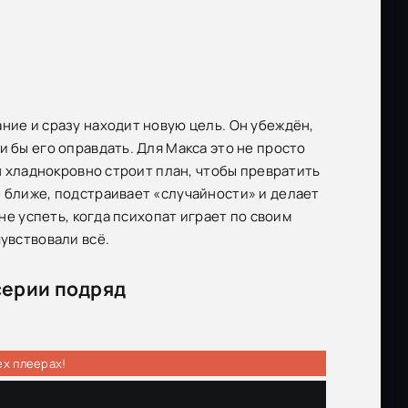
ние и сразу находит новую цель. Он убеждён,
и бы его оправдать. Для Макса это не просто
Он хладнокровно строит план, чтобы превратить
ё ближе, подстраивает «случайности» и делает
 не успеть, когда психопат играет по своим
чувствовали всё.
серии подряд
ех плеерах!