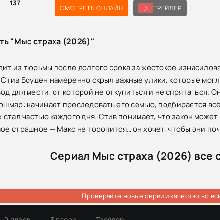
0
137
СМОТРЕТЬ ОНЛАЙН
ТРЕЙЛЕР
ть "Мыс страха (2026)"
дит из тюрьмы после долгого срока за жестокое изнасилова
т Стив Боуден намеренно скрыл важные улики, которые могл
вод для мести, от которой не откупиться и не спрятаться. 
кошмар: начинает преследовать его семью, подбирается вс
х стал частью каждого дня. Стив понимает, что закон может
мое страшное — Макс не торопится… он хочет, чтобы они по
Сериал Мыс страха (2026) все 
Проверяйте новые серии и качество во вс
2 плеер
3 плеер
Трейлер