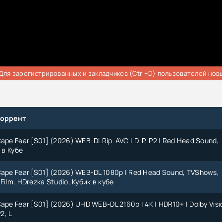
Для зарегистрированных и закладчиков (Ctrl+D) пользователей нов
торрент
ape Fear [S01] (2026) WEB-DLRip-AVC | D, P, P2 | Red Head Sound,
 в Кубе
Cape Fear [S01] (2026) WEB-DL 1080p | Red Head Sound, TVShows,
Film, HDrezka Studio, Кубик в кубе
ape Fear [S01] (2026) UHD WEB-DL 2160p | 4K | HDR10+ | Dolby Visi
P2, L