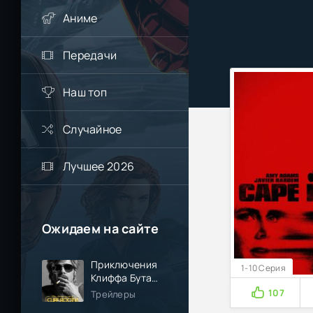
Аниме
Передачи
Наш топ
Случайное
Лучшее 2026
Ожидаем на сайте
Приключения
1-10 Серия
Клиффа Бута
(2026)
107
Трейлеры