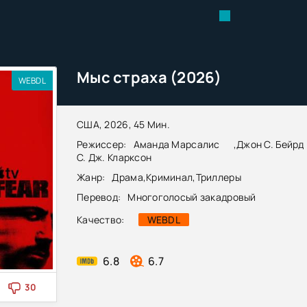
Мыс страха (2026)
WEBDL
США, 2026, 45 Мин.
Режиссер:
Аманда Марсалис
,
Джон С. Бейрд
С. Дж. Кларксон
Жанр:
Драма
,
Криминал
,
Триллеры
Перевод:
Многоголосый закадровый
Качество:
WEBDL
6.8
6.7
30