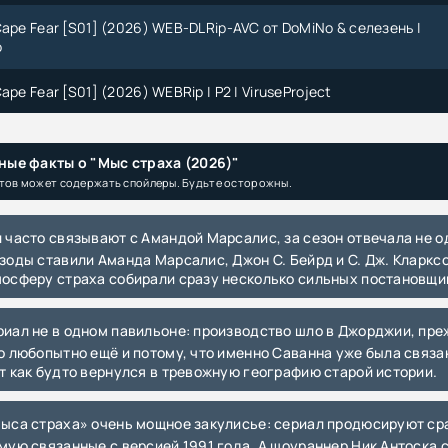
Cape Fear [S01] (2026) WEB-DLRip-AVC от DoMiNo & селезень |
o
ape Fear [S01] (2026) WEBRip | P2 | ViruseProject
ape Fear (1962) BDRip-HEVC 1080p от RIPS CLUB | D, P
ные факты о "Мыс страха (2026)"
ape Fear (1991) BDRip-HEVC 1080p от RIPS CLUB | D, P, P2, A
тов может содержать спойлеры. Будьте осторожны.
ape Fear (1991) BDRip-AVC от 0ptimus | D, P, P2, A
зоды ставили Аманда Марсалис, Джон С. Бейрд и С. Дж. Кларксо
ape Fear (1962) BDRip 720p | D, P
осферу страха собирали сразу несколько сильных постановщи
pe Fear (1991) BDRip 720p | D, P, P2, A
о любопытно ещё и потому, что именно Саванна уже была связа
ape Fear (1991) BDRemux 1080p | A, D, P, P2
т как будто вернулся в тревожную географию старой истории.
ape Fear (1962) BDRip 1080p | D, P
мую связанные с версией 1991 года. А шоураннер Ник Антоска ст