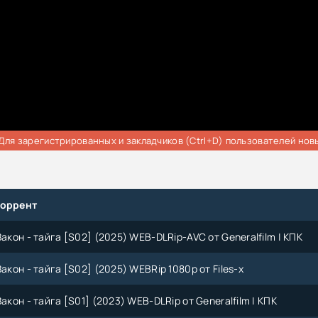
Для зарегистрированных и закладчиков (Ctrl+D) пользователей нов
торрент
Закон - тайга [S02] (2025) WEB-DLRip-AVC от Generalfilm | КПК
Закон - тайга [S02] (2025) WEBRip 1080p от Files-x
Закон - тайга [S01] (2023) WEB-DLRip от Generalfilm | КПК