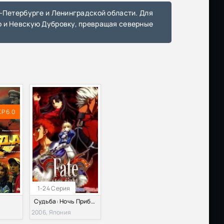
о и Невскую Дубровку, превращая северные
KP 6.0
1-24 Серия
)
Судьба: Ночь Прибытия (2006)
2006, Япония