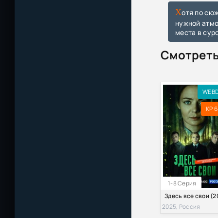
Хотя по сюжету герой живёт среди таёжной глуши, сериал снимали в Санкт-Петербурге и Ленинградской области. Для
нужной атмо
места в сур
Смотреть
WEB
KP 6
1-8 Серия
2025, Россия