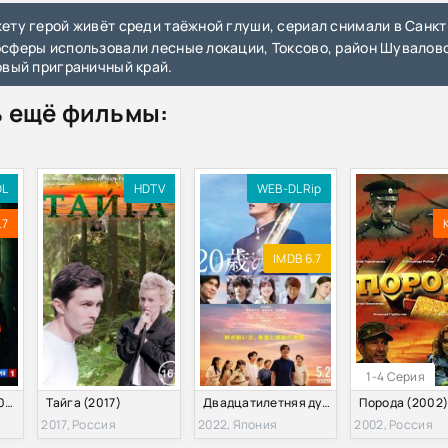
сферы использовали лесные локации, Токсово, район Шувалов
овый приграничный край.
 ещё фильмы:
DL
HDTV
WEB-DLRip
.7
IMDB 6.7
1-4 Серия
Здесь все свои (2025)
Тайга (2017)
Двадцатилетняя душа (2022)
Порода (2002
2017, Россия
2022, Япония
2002, Россия