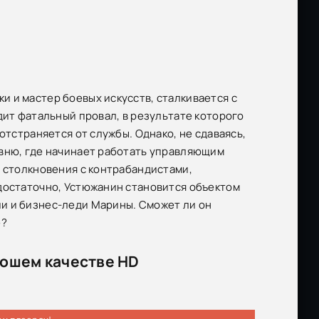
 и мастер боевых искусств, сталкивается с
дит фатальный провал, в результате которого
отстраняется от службы. Однако, не сдаваясь,
евню, где начинает работать управляющим
: столкновения с контрабандистами,
едостаточно, Устюжанин становится объектом
и и бизнес-леди Марины. Сможет ли он
е?
рошем качестве HD