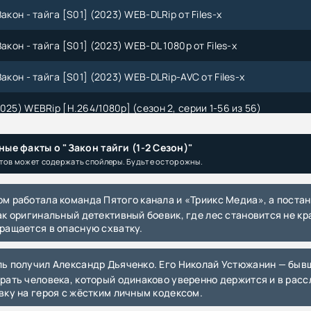
Закон - тайга [S01] (2023) WEB-DLRip от Files-x
Закон - тайга [S01] (2023) WEB-DL 1080p от Files-x
Закон - тайга [S01] (2023) WEB-DLRip-AVC от Files-x
025) WEBRip [H.264/1080p] (сезон 2, серии 1-56 из 56)
025) WEBRip [H.264] (сезон 2, серии 1-56 из 56)
ые факты о "Закон тайги (1-2 Сезон)"
тов может содержать спойлеры. Будьте осторожны.
023-2024) WEBRip [H.264] (сезон 1, серии 1-32 из 32)
023-2024) WEBRip [H.264/1080p] (сезон 1, серии 1-32 из 32)
ак оригинальный детективный боевик, где лес становится не к
ращается в опасную схватку.
ий | Кудеяр. Закон – тайга (2020) [MP3]
рать человека, который одинаково уверенно держится и в расс
вку на героя с жёстким личным кодексом.