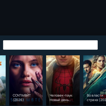
СОУЛМ8ЙТ
Человек-паук:
Во власти
(2026)
Новый день
страха (20
)
(2026)