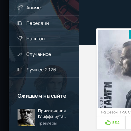
Аниме
Передачи
Наш топ
Случайное
Лучшее 2026
Ожидаем на сайте
Приключения
1-2 Сезон | 1-56 
Клиффа Бута
(2026)
534
Трейлеры