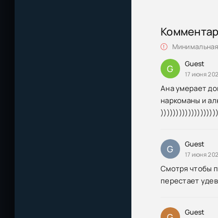
Коммента
Минимальная 
Guest
G
17 июня 202
Ана умерает док
наркоманы и алк
))))))))))))))))))
Guest
G
17 июня 202
Смотря чтобы п
перестает удев
Guest
G