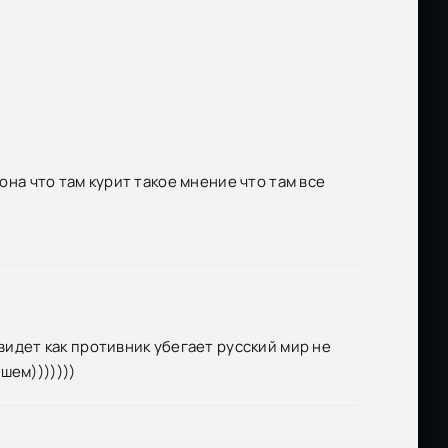
она что там курит такое мнение что там все
 видет как противник убегает русский мир не
шем)))))))