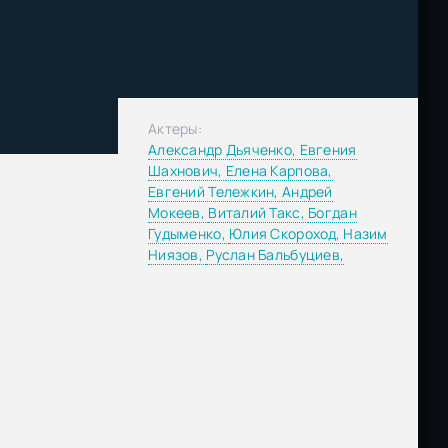
Актеры:
Александр Дьяченко,
Евгения
Шахнович,
Елена Карпова,
Евгений Тележкин,
Андрей
Мокеев,
Виталий Такс,
Богдан
Гудыменко,
Юлия Скороход,
Назим
Ниязов,
Руслан Бальбуциев,