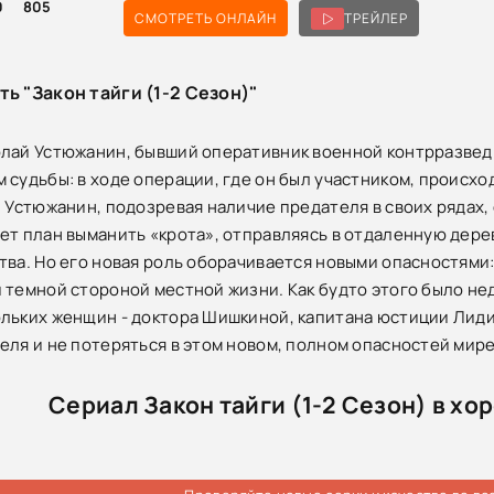
0
805
СМОТРЕТЬ ОНЛАЙН
ТРЕЙЛЕР
ть "Закон тайги (1-2 Сезон)"
лай Устюжанин, бывший оперативник военной контрразведки
 судьбы: в ходе операции, где он был участником, происхо
. Устюжанин, подозревая наличие предателя в своих рядах, 
ет план выманить «крота», отправляясь в отдаленную дер
тва. Но его новая роль оборачивается новыми опасностями
 темной стороной местной жизни. Как будто этого было н
льких женщин - доктора Шишкиной, капитана юстиции Лиди
еля и не потеряться в этом новом, полном опасностей мир
Сериал Закон тайги (1-2 Сезон) в хо