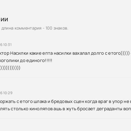
рии
длина комментария - 100 знаков.
6 10:31
тор Насилки какие епта насилки вахалал долго с етого))))) 
оголики до единого!!!!!
))))))))))))
6 10:29
оржать с етого шлака и бредовых сцен когда враг в упор не
лять столько киноляпов ашь в жуть бросает деграданты воп