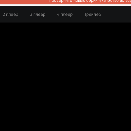
Проверяйте новые серии и качество во вс
2 плеер
3 плеер
4 плеер
Трейлер