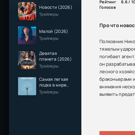
Рейтинг
6.6 / 1
Новости (2026)
Голосов
Трейлеры
Про что новос
Малой (2026)
Трейлеры
Полковник Нико
тяжелым ударом
Девятая
погибает агент
планета (2026)
он разрабатыва
Трейлеры
лесного хозяйс
браконьерами и
Самая легкая
лодка в мире
внимания неско
(2026)
Трейлеры
выявить предат