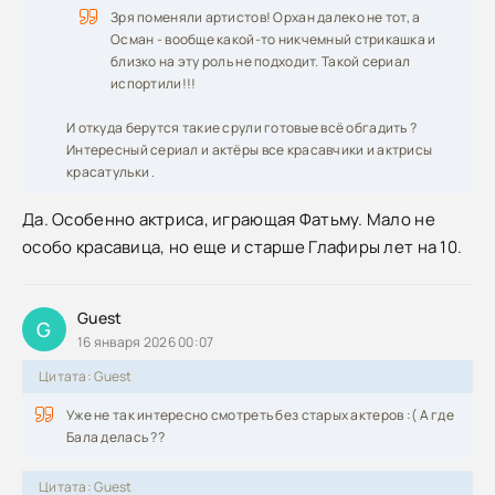
Зря поменяли артистов! Орхан далеко не тот, а
Осман - вообще какой-то никчемный стрикашка и
близко на эту роль не подходит. Такой сериал
испортили!!!
И откуда берутся такие срули готовые всё обгадить ?
Интересный сериал и актёры все красавчики и актрисы
красатульки .
Да. Особенно актриса, играющая Фатьму. Мало не
особо красавица, но еще и старше Глафиры лет на 10.
Guest
G
16 января 2026 00:07
Цитата: Guest
Уже не так интересно смотреть без старых актеров :( А где
Бала делась ??
Цитата: Guest