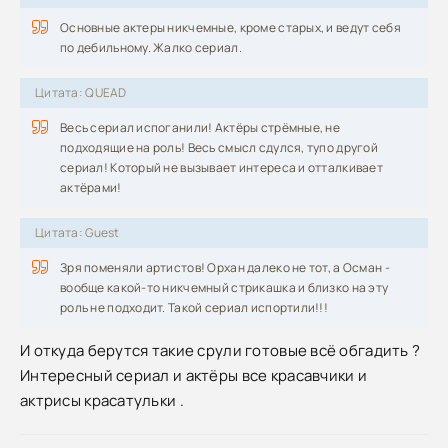
Основные актеры никчемные, кроме старых, и ведут себя
по дебильному. Жалко сериал.
Цитата: QUEAD
Весь сериал испоганили! Актёры стрёмные, не
подходящие на роль! Весь смысл сдулся, тупо другой
сериал! Который не вызывает интереса и отталкивает
актёрами!
Цитата: Guest
Зря поменяли артистов! Орхан далеко не тот, а Осман -
вообще какой-то никчемный стрикашка и близко на эту
роль не подходит. Такой сериал испортили!!!
И откуда берутся такие срули готовые всё обгадить ?
Интересный сериал и актёры все красавчики и
актрисы красатульки .