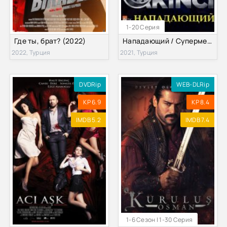
1-20 Серия
Где ты, брат? (2022)
Нападающий / Супермен (2021)
2022, Турция
2021, Турция
DVDRip
WEB-DLRip
KP 6.9
KP 8.4
IMDB 5.2
IMDB 7.4
1-6 Сезон | 1-30 Серия