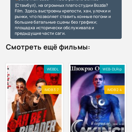
(Стамбул), на огромных плато студии Bozda?
Film. Здесь выстроены крепости, хан, улочки и
рынки, что позволяет ставить конные погони и
большие батальные сцены без графики;
площадка исторически обслуживала и
предыдущие части саги.
Смотреть ещё фильмы:
WEBDL
WEB-DLRip
IMDB 3.7
IMDB 2.4