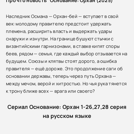
Про что новость "Основание: Орхан (2025)"
Наследник Османа — Орхан-бей — вступает в свой
век: молодому правителю предстоит удержать
племена, расширить власть и выдержать удары
снаружи и изнутри. На границе бушуют стычки с
византийскими гарнизонами, в ставке кипят споры
беев, рядом — семья, где каждый выбор отзывается на
будущем. Союзы и клятвы стоят дорого, а ошибка
правителя — ещё дороже. Это продолжение саги об
основании державы, теперь через путь Орхана —
между мечом, верой и хитростью. Но чья рука тянется
к трону ближе всех — врага или своего?
Сериал Основание: Орхан 1-26,27,28 серия
на русском языке