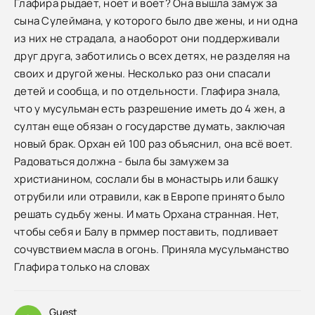
Глафира рыдает, ноет и воет? Она вышла замуж за
сына Сулеймана, у которого было две жены, и ни одна
из них не страдала, а наоборот они поддерживали
друг друга, заботились о всех детях, не разделяя на
своих и другой жены. Несколько раз они спасали
детей и сообща, и по отдельности. Глафира знала,
что у мусульман есть разрешение иметь до 4 жен, а
султан еще обязан о государстве думать, заключая
новый брак. Орхан ей 100 раз объяснил, она всё воет.
Радоваться должна - была бы замужем за
христианином, сослали бы в монастырь или башку
отрубили или отравили, как в Европе принято было
решать судьбу жены. И мать Орхана странная. Нет,
чтобы себя и Балу в прммер поставить, подливает
сочувствием масла в огонь. Приняла мусульманство
Глафира только на словах
Guest