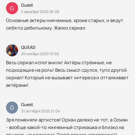
Guest
G
5 декабря 2025 06:26
Основные актеры никчемные, кроме старых, и ведут
себя по дебильному. Жалко сериал.
QUEAD
20 ноября 2025 19:50
Весь сериал испоганили! Актёры стрёмные, не
подходящие на роль! Весь смысл сдулся, тупо другой
сериал! Который не вызывает интереса и отталкивает
актёрами!
Guest
G
31 октября 2025 21:04
Зря поменяли артистов! Орхан далеко не тот, а Осман
- вообще какой-то никчемный стрикашка и близко на
эту роль не подходит. Такой сериал испортили!!!