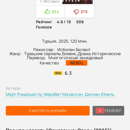
1-26 Серия
234
275
Рейтинг
4.6 / 10
509
Голосов
Турция, 2025, 120 Мин.
Режиссер:
Исбилен Бюлент
Жанр:
Турецкие сериалы
,
Боевик
,
Драма
,
Исторические
Перевод:
Многоголосый закадровый
Качество:
WEBDL
6.3
Актеры:
Мерт Языджыоглу,
Мерабет Махассин,
Джихан Юналь,
СМОТРЕТЬ ОНЛАЙН
ТРЕЙЛЕР