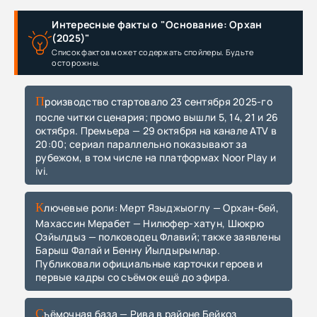
Интересные факты о "Основание: Орхан
(2025)"
Список фактов может содержать спойлеры. Будьте
осторожны.
Производство стартовало 23 сентября 2025-го
после читки сценария; промо вышли 5, 14, 21 и 26
октября. Премьера — 29 октября на канале ATV в
20:00; сериал параллельно показывают за
рубежом, в том числе на платформах Noor Play и
ivi.
Ключевые роли: Мерт Языджыоглу — Орхан-бей,
Махассин Мерабет — Нилюфер-хатун, Шюкрю
Озйылдыз — полководец Флавий; также заявлены
Барыш Фалай и Бенну Йылдырымлар.
Публиковали официальные карточки героев и
первые кадры со съёмок ещё до эфира.
Съёмочная база — Рива в районе Бейкоз