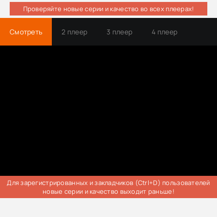
Проверяйте новые серии и качество во всех плеерах!
Смотреть
2 плеер
3 плеер
4 плеер
Трейлер
Для зарегистрированных и закладчиков (Ctrl+D) пользователей
новые серии и качество выходит раньше!