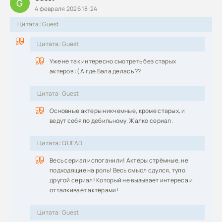
G
4 февраля 2026 18:24
Цитата: Guest
Цитата: Guest
Уже не так интересно смотреть без старых
актеров :( А где Бала делась ??
Цитата: Guest
Основные актеры никчемные, кроме старых, и
ведут себя по дебильному. Жалко сериал.
Цитата: QUEAD
Весь сериал испоганили! Актёры стрёмные, не
подходящие на роль! Весь смысл сдулся, тупо
другой сериал! Который не вызывает интереса и
отталкивает актёрами!
Цитата: Guest