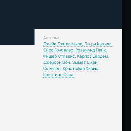
Актеры:
Джейк Джилленхол,
Генри Кавилл,
Эйса Гонсалес,
Розамунд Пайк,
Фишер Стивенс,
Карлос Бардем,
Джейсон Вон,
Эммет Джей
Скэнлэн,
Кристофер Хивью,
Кристиан Очоа,