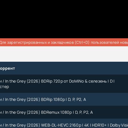
Для зарегистрированных и закладчиков (Ctrl+D) пользователей нов
торрент
 / In the Grey (2026) BDRip 720p от DoMiNo & селезень | D |
стер
/ In the Grey (2026) BDRip 1080p | D, P, P2, A
 / In the Grey (2026) BDRemux 1080p | D, P, P2, A
 / In the Grey (2026) WEB-DL-HEVC 2160p | 4K | HDR10+ | Dolby Vis