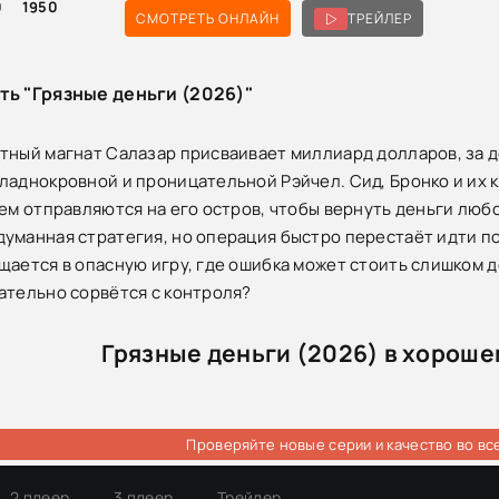
0
1950
СМОТРЕТЬ ОНЛАЙН
ТРЕЙЛЕР
ть "Грязные деньги (2026)"
тный магнат Салазар присваивает миллиард долларов, за д
ладнокровной и проницательной Рэйчел. Сид, Бронко и их 
тем отправляются на его остров, чтобы вернуть деньги любо
уманная стратегия, но операция быстро перестаёт идти по 
щается в опасную игру, где ошибка может стоить слишком д
ательно сорвётся с контроля?
Грязные деньги (2026) в хороше
Проверяйте новые серии и качество во вс
2 плеер
3 плеер
Трейлер