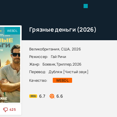
Грязные деньги (2026)
WEBDL
Великобритания, США, 2026
Режиссер:
Гай Ричи
Жанр:
Боевик
,
Триллер
,
2026
Перевод:
Дубляж [Чистый звук]
Качество:
WEBDL
6.7
6.6
425