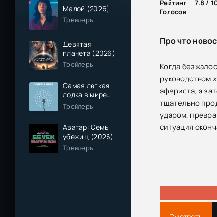
Рейтинг
7.8 / 1
Малой (2026)
Голосов
Трейлеры
Про что новос
Девятая
планета (2026)
Трейлеры
Когда безжалос
руководством х
Самая легкая
афериста, а за
лодка в мире
тщательно прод
(2026)
Трейлеры
ударом, превра
ситуация оконч
Аватар: Семь
убежищ (2026)
Трейлеры
Смотреть