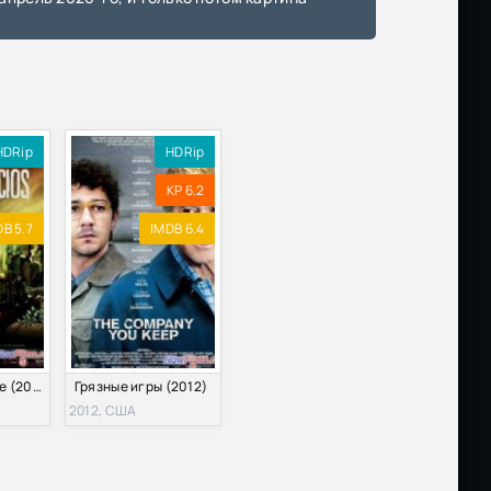
ka
Размер: 11.29 GB
Скачать
ofile
Размер: 17.69 GB
Скачать
HDRip
HDRip
KP 6.2
A |
Размер: 2.14 GB
Скачать
B 5.7
IMDB 6.4
a
Размер: 6.13 GB
Скачать
Размер: 1.47 GB
Скачать
Грязные святые (2009)
Грязные игры (2012)
Размер: 1.88 GB
Скачать
2012, США
AVC
Размер: 1.46 GB
Скачать