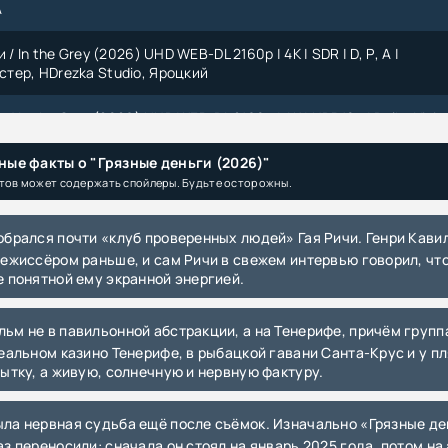
A
/ In the Grey (2026) UHD WEB-DL 2160p | 4K | SDR | D, Р, А |
ер, HDrezka Studio, Яроцкий
 / In the Grey (2026) UHD WEB-DL 2160p | 4K | HDR10+ | Dolby Visio
сфильм-Мастер, HDrezka Studio, Яроцкий
ные факты о "Грязные деньги (2026)"
 / In the Grey (2026) UHD WEB-DL 2160p | 4K | HDR10 | Dolby Vision
тов может содержать спойлеры. Будьте осторожны.
| Мосфильм-Мастер
 / In the Grey (2026) WEB-DLRip-AVC от DoMiNo & селезень | D |
режиссёром раньше, и сам Ричи в свежем интервью говорил, что
стер
е понятной ему экранной энергией.
 / In the Grey (2026) WEB-DLRip 720p от New-Team | D, P, A |
тер, HDRezka Studio, Яроцкий
Реальном казино Тенерифе, в рыбацкой гавани Санта-Крус и у пл
рытку, а живую, солнечную и нервную фактуру.
и / In the Grey (2026) WEB-DL 1080p | Мосфильм-Мастер |
ая версия
 / In the Grey (2026) WEB-DLRip-AVC от ExKinoRay | D | HDRezka
аз переносили: сначала он стоял на январь 2025 года, потом на