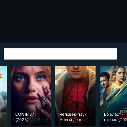
СОУЛМ8ЙТ
Человек-паук:
Во власти
(2026)
Новый день
страха (20
)
(2026)