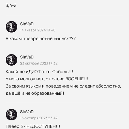
3,4-й
SlaVaD
14 января 2024 19:46
В каком плеере новый выпуск???
SlaVaD
23 октября 2023 17:32
Какой же иДИОТ этот Соболь!!!
У него мозгов нет, от слова ВООБЩЕ!!!
За своим языком и поведением не следит абсолютно,
да ещё и не образованный!
SlaVaD
15 октября 2023 23:47
Плеер 3 - НЕДОСТУПЕН!!!