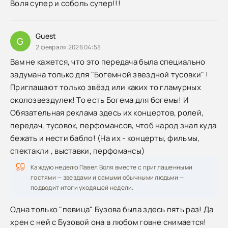
Воля супер и соболь супер!!!
Guest
G
2 февраля 2026 04:58
Вам не кажется, что это передача была специально
задумана только для "Богемной звездной тусовки" !
Приглашают только звёзд или каких то гламурных
околозвездулек! То есть Богема для богемы! И
Обязательная реклама здесь их концертов, ролей,
передач, тусовок, перфомансов, чтоб народ знал куда
бежать и нести бабло! (На их - концерты, фильмы,
спектакли , выставки, перфомансы)
Каждую неделю Павел Воля вместе с приглашенными
гостями — звездами и самыми обычными людьми —
подводит итоги уходящей недели.
Одна только "певица" Бузова была здесь пять раз! Да
хрен с ней с Бузовой она в любом говне снимается!