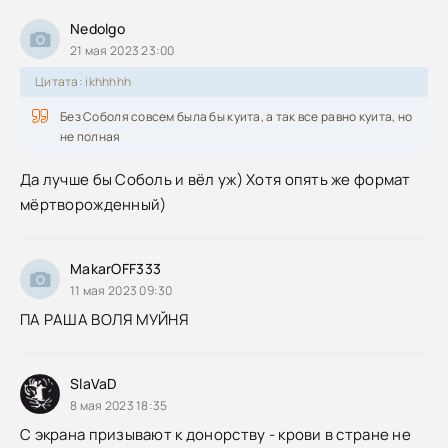
Nedolgo
21 мая 2023 23:00
Цитата: ikhhhhh
Без Соболя совсем была бы куита, а так все равно куита, но
не полная
Да лучше бы Соболь и вёл уж) Хотя опять же формат
мёртворожденный)
MakarOFF333
11 мая 2023 09:30
ПА РАША ВОЛЯ МУЙНЯ
SlaVaD
8 мая 2023 18:35
С экрана призывают к донорству - крови в стране не