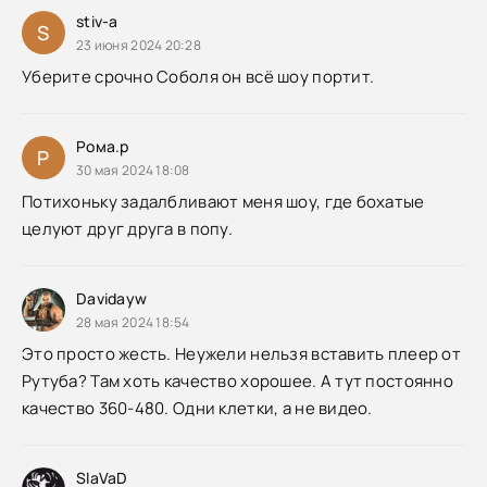
stiv-a
S
23 июня 2024 20:28
Уберите срочно Соболя он всё шоу портит.
Рома.р
Р
30 мая 2024 18:08
Потихоньку задалбливают меня шоу, где бохатые
целуют друг друга в попу.
Davidayw
28 мая 2024 18:54
Это просто жесть. Неужели нельзя вставить плеер от
Рутуба? Там хоть качество хорошее. А тут постоянно
качество 360-480. Одни клетки, а не видео.
SlaVaD