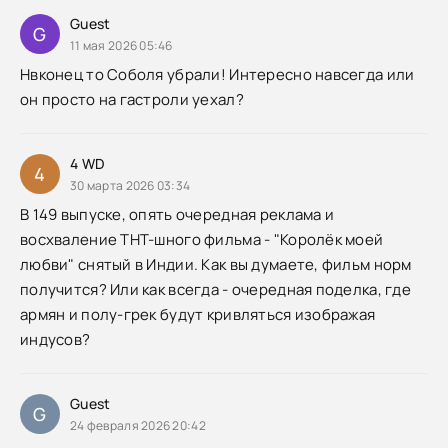
Guest
G
11 мая 2026 05:46
Нвконец то Соболя убрали! Интересно навсегда или
он просто на гастроли уехал?
4 WD
4
30 марта 2026 03:34
В 149 выпуске, опять очередная реклама и
восхваление ТНТ-шного фильма - "Королёк моей
любви" снятый в Индии. Как вы думаете, фильм норм
получится? Или как всегда - очередная поделка, где
армян и полу-грек будут кривляться изображая
индусов?
Guest
G
24 февраля 2026 20:42