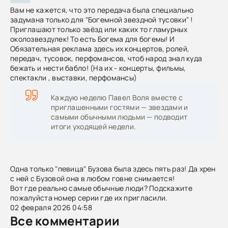
Вам не кажется, что это передача была специально
задумана только для "Богемной звездной тусовки" !
Приглашают только звёзд или каких то гламурных
околозвездулек! То есть Богема для богемы! И
Обязательная реклама здесь их концертов, ролей,
передач, тусовок, перфомансов, чтоб народ знал куда
бежать и нести бабло! (На их - концерты, фильмы,
спектакли , выставки, перфомансы)
Каждую неделю Павел Воля вместе с
приглашенными гостями — звездами и
самыми обычными людьми — подводит
итоги уходящей недели.
Одна только "певица" Бузова была здесь пять раз! Да хрен
с ней с Бузовой она в любом говне снимается!
Вот где реально самые обычные люди? Подскажите
пожалуйста номер серии где их пригласили.
02 февраля 2026 04:58
Все комментарии