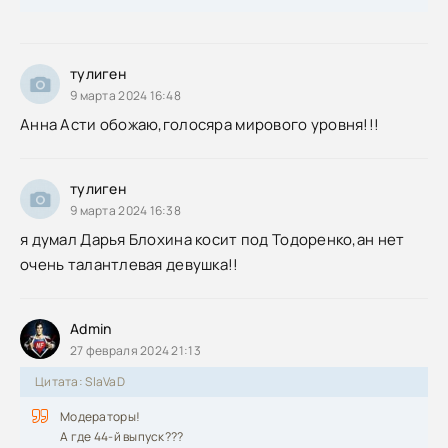
тулиген
9 марта 2024 16:48
Анна Асти обожаю,голосяра мирового уровня!!!
тулиген
9 марта 2024 16:38
я думал Дарья Блохина косит под Тодоренко,ан нет
очень талантлевая девушка!!
Admin
27 февраля 2024 21:13
Цитата: SlaVaD
Модераторы!
А где 44-й выпуск???