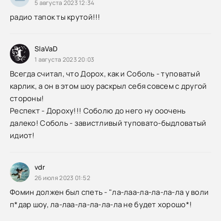
5 августа 2023 12:34
радио тапок ты крутой!!!
SlaVaD
1 августа 2023 20:03
Всегда считал, что Дорох, как и Соболь - туповатый
карлик, а он в этом шоу раскрыл себя совсем с другой
стороны!
Респект - Дороху!!! Соболю до него ну ооочень
далеко! Соболь - завистливый туповато-быдловатый
идиот!
vdr
26 июля 2023 01:52
Фомин должен был спеть - "ла-лаа-ла-ла-ла-ла у воли
п*дар шоу, ла-лаа-ла-ла-ла-ла не будет хорошо*!