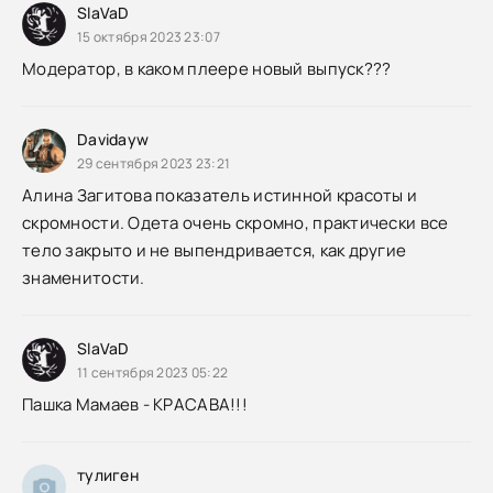
SlaVaD
15 октября 2023 23:07
Модератор, в каком плеере новый выпуск???
Davidayw
29 сентября 2023 23:21
Алина Загитова показатель истинной красоты и
скромности. Одета очень скромно, практически все
тело закрыто и не выпендривается, как другие
знаменитости.
SlaVaD
11 сентября 2023 05:22
Пашка Мамаев - КРАСАВА!!!
тулиген