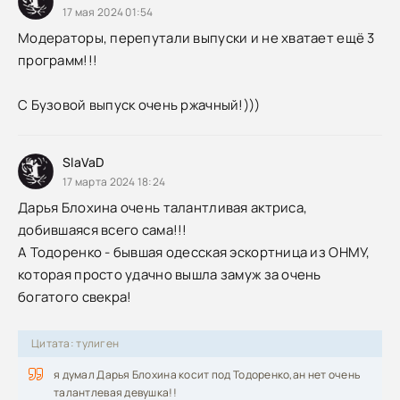
17 мая 2024 01:54
Модераторы, перепутали выпуски и не хватает ещё 3
программ!!!
С Бузовой выпуск очень ржачный!)))
SlaVaD
17 марта 2024 18:24
Дарья Блохина очень талантливая актриса,
добившаяся всего сама!!!
А Тодоренко - бывшая одесская эскортница из ОНМУ,
которая просто удачно вышла замуж за очень
богатого свекра!
Цитата: тулиген
я думал Дарья Блохина косит под Тодоренко,ан нет очень
талантлевая девушка!!