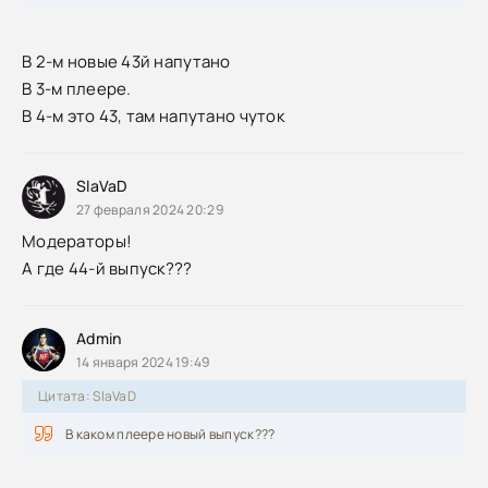
В 2-м новые 43й напутано
В 3-м плеере.
В 4-м это 43, там напутано чуток
SlaVaD
27 февраля 2024 20:29
Модераторы!
А где 44-й выпуск???
Admin
14 января 2024 19:49
Цитата: SlaVaD
В каком плеере новый выпуск???