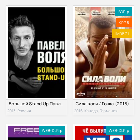
BDRip
KP 7.5
IMDB 7.1
Большой Stand Up Павла Воли (2013)
Сила воли / Гонка (2016)
2013, Россия
2016, Канада, Германия
WEB-DLRip
WEB-DLRip