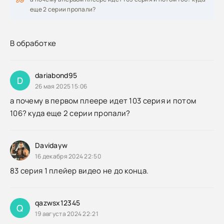
еще 2 серии пропали?
В обработке
dariabond95
D
26 мая 2025 15:06
а почему в первом плеере идет 103 серия и потом
106? куда еще 2 серии пропали?
Davidayw
16 декабря 2024 22:50
83 серия 1 плейер видео не до конца.
qazwsx12345
Q
19 августа 2024 22:21