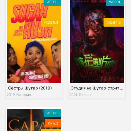
WEBDL
WEBDL
IMDB 5.3
IMDB 4.5
Сёстры Шугар (2019)
Студия на Шугар-стрит (2021)
2019, Нигерия
2021, Гонконг
WEBDL
KP 4.3