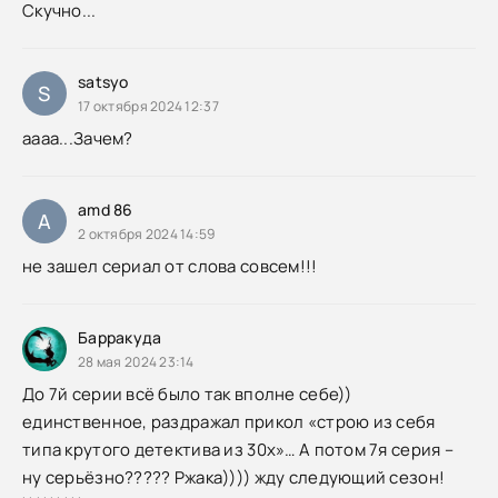
Скучно...
satsyo
S
17 октября 2024 12:37
аааа...Зачем?
amd 86
A
2 октября 2024 14:59
не зашел сериал от слова совсем!!!
Барракуда
28 мая 2024 23:14
До 7й серии всё было так вполне себе))
единственное, раздражал прикол «строю из себя
типа крутого детектива из 30х»… А потом 7я серия –
ну серьёзно????? Ржака)))) жду следующий сезон!