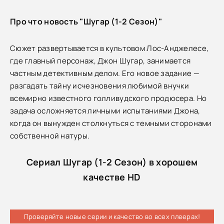
Про что новость "Шугар (1-2 Сезон)"
Сюжет развертывается в культовом Лос-Анджелесе,
где главный персонаж, Джон Шугар, занимается
частным детективным делом. Его новое задание —
разгадать тайну исчезновения любимой внучки
всемирно известного голливудского продюсера. Но
задача осложняется личными испытаниями Джона,
когда он вынужден столкнуться с темными сторонами
собственной натуры.
Сериал Шугар (1-2 Сезон) в хорошем
качестве HD
Проверяйте новые серии и качество во всех плеерах!