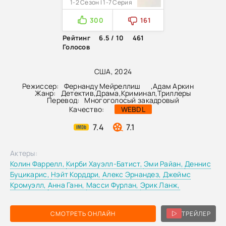
1-2 Сезон | 1-7 Серия
300
161
Рейтинг
6.5 / 10
461
Голосов
США, 2024
Режиссер:
Фернанду Мейреллиш
,
Адам Аркин
Жанр:
Детектив
,
Драма
,
Криминал
,
Триллеры
Перевод:
Многоголосый закадровый
Качество:
WEBDL
7.4
7.1
Актеры:
Колин Фаррелл,
Кирби Хауэлл-Батист,
Эми Райан,
Деннис
Буцикарис,
Нэйт Корддри,
Алекс Эрнандез,
Джеймс
Кромуэлл,
Анна Ганн,
Масси Фурлан,
Эрик Ланж,
СМОТРЕТЬ ОНЛАЙН
ТРЕЙЛЕР