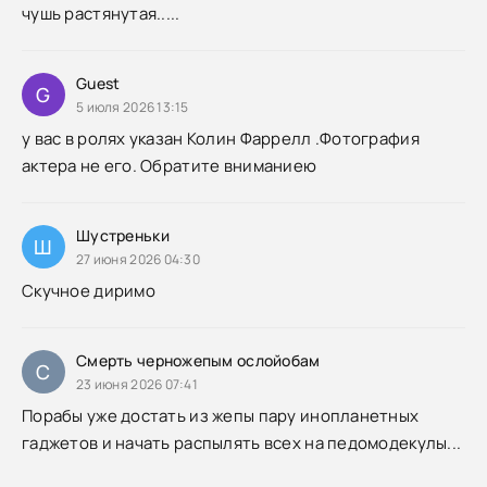
чушь растянутая.....
Guest
G
5 июля 2026 13:15
у вас в ролях указан Колин Фаррелл .Фотография
актера не его. Обратите вниманиею
Шустреньки
Ш
27 июня 2026 04:30
Скучное диримо
Смерть черножепым ослойобам
С
23 июня 2026 07:41
Порабы уже достать из жепы пару инопланетных
гаджетов и начать распылять всех на педомодекулы...