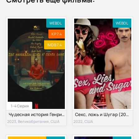
WEBDL
WEBDL
KP 7.4
IMDB 7.4
1-4 Серия
Чудесная история Генри Шугара (2023)
Секс, ложь и Шугар (2022)
2023, Великобритания, США
2022, США