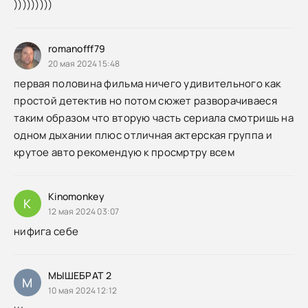
)))))))))
romanofff79
20 мая 2024 15:48
первая половина фильма ничего удивительного как
простой детектив но потом сюжет разворачиваеся
таким образом что вторую часть сериала смотришь на
одном дыхании плюс отличная актерская группа и
крутое авто рекомендую к просмртру всем
Kinomonkey
K
12 мая 2024 03:07
нифига себе
МЫШЕБРАТ 2
М
10 мая 2024 12:12