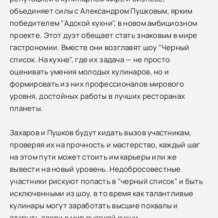
объединяет силы с Александром Пушковым, ярким
победителем "Адской кухни", в новом амбициозном
проекте. Этот дуэт обещает стать знаковым в мире
гастрономии. Вместе они возглавят шоу "Черный
список. На кухне", где их задача — не просто
оценивать умения молодых кулинаров, но и
формировать из них профессионалов мирового
уровня, достойных работы в лучших ресторанах
планеты.
Захаров и Пушков будут кидать вызов участникам,
проверяя их на прочность и мастерство, каждый шаг
на этом пути может стоить им карьеры или же
вывести на новый уровень. Недобросовестные
участники рискуют попасть в "черный список" и быть
исключенными из шоу, в то время как талантливые
кулинары могут заработать высшие похвалы и
открыть двери в мир высокой кухни.