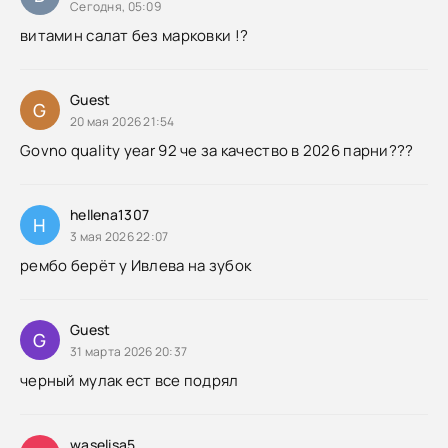
Сегодня, 05:09
витамин салат без марковки !?
Guest
G
20 мая 2026 21:54
Govno quality year 92 че за качество в 2026 парни???
hellena1307
H
3 мая 2026 22:07
рембо берёт у Ивлева на зубок
Guest
G
31 марта 2026 20:37
черный мулак ест все подрял
waselisa5