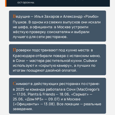
осторожны.
Ведущие — Илья Захаров и Александр «Рэмбо»
Пушков. В одном из свежих выпусков они искали
не шефа, а официанта: в Москве устроили
жёсткую проверку соискателям и выбрали
лучшего для сети ресторанов.
Проверки подстраивают под кухню места: в
Краснодаре отбирали повара с испанским меню,
в Сочи — мастера растительной кухни. Съёмки
используют и «скрытую камеру», а лучших по
итогам поощряют двойной оплатой.
Снимают в действующих ресторанах по стране:
в 2025-м команда работала в Сочи (MacGregor’s
— 17.06, Plants & Friends — 18.06, «Сармат» —
25.06, «Дом №5» — 09.07) и в Москве
(«Официанты» — 13.08). Все локации — реальные
заведения.